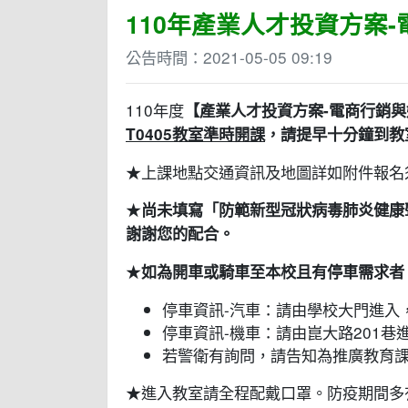
110年產業人才投資方案
公告時間：
2021-05-05 09:19
110年度
【產業人才投資方案-
電商行銷與
T0405教室準時開課
，請提早十分鐘到教
★上課地點交通資訊及地圖詳如附件報名
★
尚未填寫「防範新型冠狀病毒肺炎健康
謝謝您的配合。
★
如為開車或騎車至本校且有停車需求者
停車資訊-汽車：請由學校大門進入
停車資訊-機車：請由崑大路201巷
若警衛有詢問，請告知為推廣教育
★進入教室請全程配戴口罩。防疫期間多