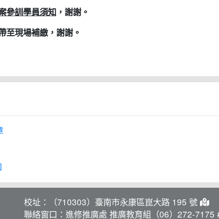
案參訓學員須知
，謝謝。
帶至現場補繳，謝謝。
章
知
校址：（710303）臺南市永康區崑大路 195 號
聯絡窗口：進修推廣處 推廣教育組（06）272-7175 #