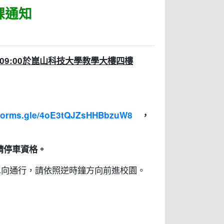
課通知
六 09:00於崑山科技大學教學大樓四樓
//forms.gle/4oE3tQJZsHHBbzuW8
，
請停車資格。
單向通行，請依照逆時鐘方向前進校園。