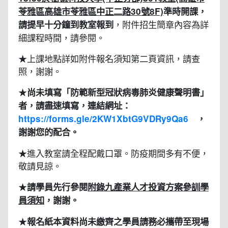
苓雅區高雄市苓雅區中正二路30號8F)
準時開課，
，附件招生簡章內容為詳
請提早十分鐘到教室報到
細課程時間，請參閱。
★上課地點詳如附件報名須知第二頁資訊，請查
照，謝謝。
★
尚未填寫「防範新型冠狀病毒肺炎健康聲明書」
者，請盡速填寫，連結網址：
https://forms.gle/2KW1XbtG9VDRy9Qa6
，
謝謝您的配合。
★進入教室請全程配戴口罩。防疫期間多有不便，
敬請見諒。
★
請學員先行參閱
附錄九產業人才投資方案參訓學
員須知
，謝謝。
★
報名紙本資料尚未繳齊之學員請務必攜帶至現場