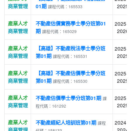
2025-
商業管理
01期
課程代碼：165533
產業人才
不動產估價實務學士學分班第01
2025-0
2026-
商業管理
期
課程代碼：165029
產業人才
【高雄】不動產稅法學士學分班
2025-0
2025-
商業管理
第01期
課程代碼：165531
產業人才
【高雄】不動產估價學士學分班
2025-0
2025-
商業管理
第01期
課程代碼：165530
產業人才
2025-0
不動產估價學士學分班第01期
課
2025-
商業管理
程代碼：161292
產業人才
2024-1
不動產經紀人培訓班第01期
課程
2024-
商業管理
代碼：158133