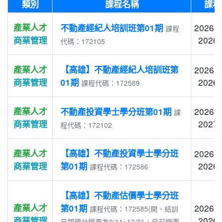
類別
課程名稱
課程
產業人才
2026-0
不動產經紀人培訓班第01期
課程
2026-
商業管理
代碼：172105
產業人才
【高雄】不動產經紀人培訓班第
2026-0
2026-
商業管理
01期
課程代碼：172589
產業人才
2026-0
不動產投資學士學分班第01期
課
2027-
商業管理
程代碼：172102
產業人才
【高雄】不動產投資學士學分班
2026-0
2026-
商業管理
第01期
課程代碼：172586
【高雄】不動產估價學士學分班
產業人才
2026-0
第01期
課程代碼：172585(開、結訓
2026-
商業管理
日期預計變更為9/11~12/31，目前變更