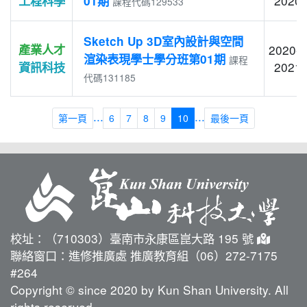
2020-
工程科學
01期
課程代碼129533
Sketch Up 3D室內設計與空間
產業人才
2020-1
渲染表現學士學分班第01期
課程
2021-
資訊科技
代碼131185
...
...
第一頁
6
7
8
9
10
最後一頁
校址：（710303）臺南市永康區崑大路 195 號
聯絡窗口：進修推廣處 推廣教育組（06）272-7175
#264
Copyright © since 2020 by Kun Shan University. All
rights reserved.