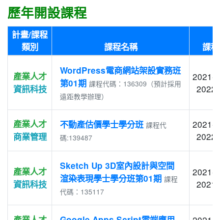
歷年開設課程
計畫/課程
類別
課程名稱
課程
WordPress電商網站架設實務班
產業人才
2021-0
第01期
課程代碼：136309（預計採用
2022-
資訊科技
遠距教學辦理）
產業人才
2021-0
不動產估價學士學分班
課程代
2022-
商業管理
碼:139487
Sketch Up 3D室內設計與空間
產業人才
2021-0
渲染表現學士學分班第01期
課程
2021-
資訊科技
代碼：135117
產業人才
Google Apps Script雲端應用
2021-0