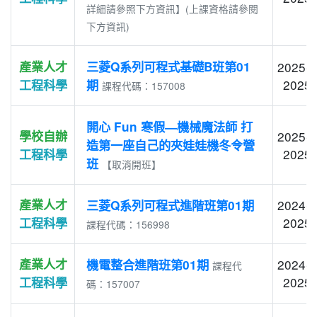
詳細請參照下方資訊】(上課資格請參閱
下方資訊)
產業人才
三菱Q系列可程式基礎B班第01
2025-0
2025-
工程科學
期
課程代碼：157008
開心 Fun 寒假—機械魔法師 打
學校自辦
2025-0
造第一座自己的夾娃娃機冬令營
2025-
工程科學
班
【取消開班】
產業人才
2024-1
三菱Q系列可程式進階班第01期
2025-
工程科學
課程代碼：156998
產業人才
2024-1
機電整合進階班第01期
課程代
2025-
工程科學
碼：157007