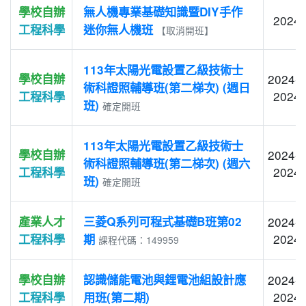
學校自辦
無人機專業基礎知識暨DIY手作
2024-
工程科學
迷你無人機班
【取消開班】
113年太陽光電設置乙級技術士
學校自辦
2024-0
術科證照輔導班(第二梯次) (週日
2024-
工程科學
班)
確定開班
113年太陽光電設置乙級技術士
學校自辦
2024-0
術科證照輔導班(第二梯次) (週六
2024-
工程科學
班)
確定開班
產業人才
三菱Q系列可程式基礎B班第02
2024-0
2024-
工程科學
期
課程代碼：149959
學校自辦
認識儲能電池與鋰電池組設計應
2024-0
2024-
工程科學
用班(第二期)