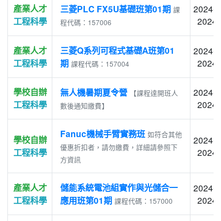
產業人才
2024-1
三菱PLC FX5U基礎班第01期
課
2024-
工程科學
程代碼：157006
產業人才
三菱Q系列可程式基礎A班第01
2024-0
2024-
工程科學
期
課程代碼：157004
學校自辦
2024-0
無人機暑期夏令營
【課程達開班人
2024-
工程科學
數後通知繳費】
Fanuc機械手臂實務班
如符合其他
學校自辦
2024-0
優惠折扣者，請勿繳費，詳細請參照下
2024-
工程科學
方資訊
產業人才
儲能系統電池組實作與光儲合一
2024-0
2024-
工程科學
應用班第01期
課程代碼：157000