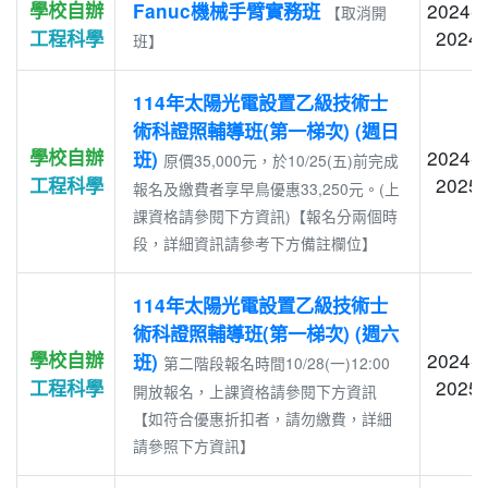
學校自辦
2024-1
Fanuc機械手臂實務班
【取消開
2024-
工程科學
班】
114年太陽光電設置乙級技術士
術科證照輔導班(第一梯次) (週日
學校自辦
2024-1
班)
原價35,000元，於10/25(五)前完成
2025-
工程科學
報名及繳費者享早鳥優惠33,250元。(上
課資格請參閱下方資訊)【報名分兩個時
段，詳細資訊請參考下方備註欄位】
114年太陽光電設置乙級技術士
術科證照輔導班(第一梯次) (週六
學校自辦
2024-1
班)
第二階段報名時間10/28(一)12:00
2025-
工程科學
開放報名，上課資格請參閱下方資訊
【如符合優惠折扣者，請勿繳費，詳細
請參照下方資訊】