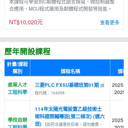
本課程可學習到C韌體程式語言撰寫、微控制器整
合應用、MCU程式運用及韌體程式開發等技能。
NT$10,020元
查看更多
歷年開設課程
計畫/課程
類別
課程名稱
課程
產業人才
2025-0
三菱PLC FX5U基礎班第01期
課
2025-
工程科學
程代碼：164258
114年太陽光電設置乙級技術士
術科證照輔導班(第二梯次) (週六
學校自辦
2025-0
班)
【如符合優惠折扣者，請勿繳費，
2025-
工程科學