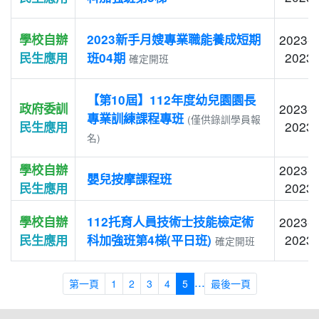
學校自辦
2023新手月嫂專業職能養成短期
2023-0
2023-
民生應用
班04期
確定開班
【第10屆】112年度幼兒園園長
政府委訓
2023-0
專業訓練課程專班
(僅供錄訓學員報
2023-
民生應用
名)
學校自辦
2023-0
嬰兒按摩課程班
2023-
民生應用
學校自辦
112托育人員技術士技能檢定術
2023-0
2023-
民生應用
科加強班第4梯(平日班)
確定開班
...
第一頁
1
2
3
4
5
最後一頁