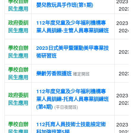
學校自辦
2023-1
嬰兒教玩具手作班(第1期)
2023-
民生應用
政府委訓
112年度兒童及少年福利機構專
2023-1
2024-
民生應用
業人員訓練-主管人員專業訓練班
學校自辦
2023日式美甲暨運動美甲專業技
2023-
民生應用
術研習班
學校自辦
2023-
樂齡芳香照護班
確定開班
民生應用
112年度兒童及少年福利機構專
政府委訓
2023-1
業人員訓練-托育人員專業訓練班
2023-
民生應用
(第4期)
(平日夜間班)
學校自辦
112托育人員技術士技能檢定術
2023-1
2023-
民生應用
科加強班第5梯