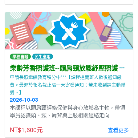
學校自辦
民生應用
樂齡芳香照護班--頭肩頸放鬆紓壓照護
***
申請長照繼續教育積分中***【課程達開班人數後通知繳
費。最遲於報名截止隔一天寄發通知；若未收到請主動聯
繫。】
2026-10-03
本課程以頭肩頸經絡保健與身心放鬆為主軸，帶領
學員認識頭、頸、肩背與上肢相關經絡走向
NT$1,600元
查看更多