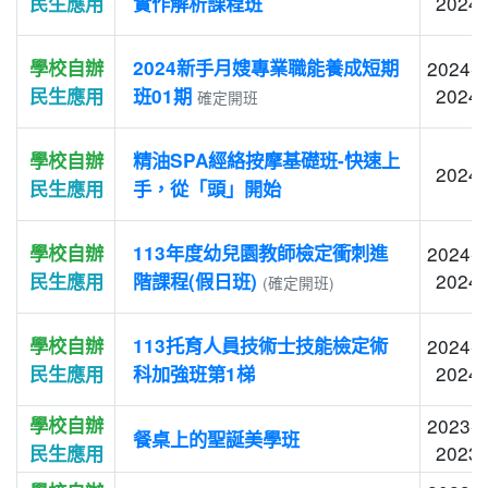
2024-
民生應用
實作解析課程班
學校自辦
2024新手月嫂專業職能養成短期
2024-0
2024-
民生應用
班01期
確定開班
學校自辦
精油SPA經絡按摩基礎班-快速上
2024-
民生應用
手，從「頭」開始
學校自辦
113年度幼兒園教師檢定衝刺進
2024-0
2024-
民生應用
階課程(假日班)
(確定開班)
學校自辦
113托育人員技術士技能檢定術
2024-0
2024-
民生應用
科加強班第1梯
學校自辦
2023-1
餐桌上的聖誕美學班
2023-
民生應用