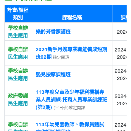
計畫/課程
類別
課程名稱
課程
學校自辦
2024-
樂齡芳香照護班
民生應用
學校自辦
2024新手月嫂專業職能養成短期
2024-0
2024-
民生應用
班02期
確定開班
學校自辦
2024-0
嬰兒按摩課程班
2024-
民生應用
113年度兒童及少年福利機構專
政府委訓
2024-0
業人員訓練-托育人員專業訓練班
2024-
民生應用
(第2期)
(平日班)確定開課
學校自辦
113年幼兒園教師、教保員甄試
2024-0