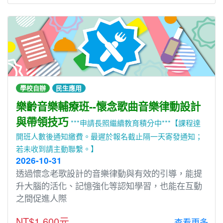
學校自辦
民生應用
樂齡音樂輔療班--懷念歌曲音樂律動設計
與帶領技巧
***申請長照繼續教育積分中***【課程達
開班人數後通知繳費。最遲於報名截止隔一天寄發通知；
若未收到請主動聯繫。】
2026-10-31
透過懷念老歌設計的音樂律動與有效的引導，能提
升大腦的活化、記憶強化等認知學習，也能在互動
之間促進人際
NT$1,600元
查看更多