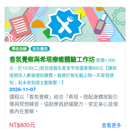
學校自辦
民生應用
香氛覺察與希塔療癒體驗工作坊
原價1,000
元，於10/20(二)前完成報名者享早鳥優惠價800元【課程
達開班人數後通知繳費。最遲於報名截止隔一天寄發通
知；若未收到請主動聯繫。】
2026-11-07
課程以「香氛覺察」結合「希塔，搭配身體放鬆引
導與冥想練習，協助學員舒緩壓力、安定身心並增
進內在覺察。
NT$800元
查看更多