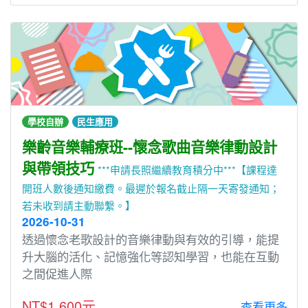
學校自辦
民生應用
樂齡音樂輔療班--懷念歌曲音樂律動設計
與帶領技巧
***申請長照繼續教育積分中***【課程達
開班人數後通知繳費。最遲於報名截止隔一天寄發通知；
若未收到請主動聯繫。】
2026-10-31
透過懷念老歌設計的音樂律動與有效的引導，能提
升大腦的活化、記憶強化等認知學習，也能在互動
之間促進人際
NT$1,600元
查看更多