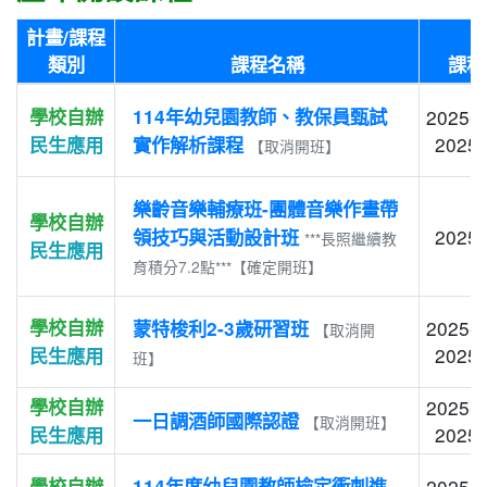
計畫/課程
類別
課程名稱
課程
學校自辦
114年幼兒園教師、教保員甄試
2025-0
2025-
民生應用
實作解析課程
【取消開班】
樂齡音樂輔療班-團體音樂作畫帶
學校自辦
2025-
領技巧與活動設計班
***長照繼續教
民生應用
育積分7.2點***【確定開班】
學校自辦
2025-0
蒙特梭利2-3歲研習班
【取消開
2025-
民生應用
班】
學校自辦
2025-0
一日調酒師國際認證
【取消開班】
2025-
民生應用
學校自辦
114年度幼兒園教師檢定衝刺進
2025-0