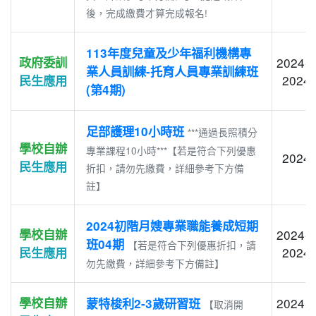
後，完成繳費才算完成報名!
113年度兒童及少年福利機構專
政府委訓
2024-1
業人員訓練-托育人員專業訓練班
2024-
民生應用
(第4期)
足部護理10小時班
***通過長照積分
學校自辦
專業課程10小時***【若是符合下列優惠
2024-
民生應用
折扣，請勿先繳費，詳細參考下方備
註】
2024初階月嫂專業職能養成短期
學校自辦
2024-1
班04期
【若是符合下列優惠折扣，請
2024-
民生應用
勿先繳費，詳細參考下方備註】
學校自辦
2024-1
蒙特梭利2-3歲研習班
【取消開