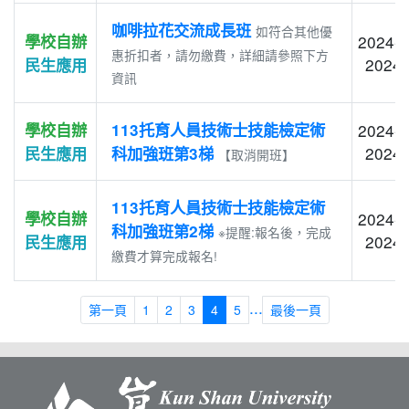
咖啡拉花交流成長班
如符合其他優
學校自辦
2024-0
惠折扣者，請勿繳費，詳細請參照下方
2024-
民生應用
資訊
學校自辦
113托育人員技術士技能檢定術
2024-0
2024-
民生應用
科加強班第3梯
【取消開班】
113托育人員技術士技能檢定術
學校自辦
2024-0
科加強班第2梯
※提醒:報名後，完成
2024-
民生應用
繳費才算完成報名!
...
第一頁
1
2
3
4
5
最後一頁