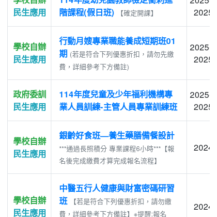
2025-
民生應用
階課程(假日班)
【確定開課】
行動月嫂專業職能養成短期班01
學校自辦
2025-0
期
(若是符合下列優惠折扣，請勿先繳
2025-
民生應用
費，詳細參考下方備註)
政府委訓
114年度兒童及少年福利機構專
2025-0
2025-
民生應用
業人員訓練-主管人員專業訓練班
銀齡好食班—養生藥膳備餐設計
學校自辦
2024-
***通過長照積分 專業課程6小時***【報
民生應用
名後完成繳費才算完成報名流程】
中醫五行人健康與財富密碼研習
學校自辦
班
【若是符合下列優惠折扣，請勿繳
2024-
民生應用
費，詳細參考下方備註】※提醒:報名