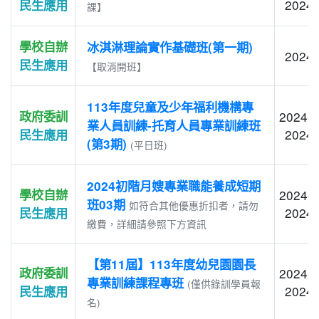
2024-
民生應用
課】
學校自辦
冰淇淋理論實作基礎班(第一期)
2024-
民生應用
【取消開班】
113年度兒童及少年福利機構專
政府委訓
2024-0
業人員訓練-托育人員專業訓練班
2024-
民生應用
(第3期)
(平日班)
2024初階月嫂專業職能養成短期
學校自辦
2024-0
班03期
如符合其他優惠折扣者，請勿
2024-
民生應用
繳費，詳細請參照下方資訊
【第11屆】113年度幼兒園園長
政府委訓
2024-0
專業訓練課程專班
(僅供錄訓學員報
2024-
民生應用
名)