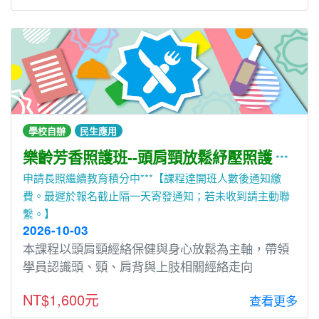
學校自辦
民生應用
樂齡芳香照護班--頭肩頸放鬆紓壓照護
***
申請長照繼續教育積分中***【課程達開班人數後通知繳
費。最遲於報名截止隔一天寄發通知；若未收到請主動聯
繫。】
2026-10-03
本課程以頭肩頸經絡保健與身心放鬆為主軸，帶領
學員認識頭、頸、肩背與上肢相關經絡走向
NT$1,600元
查看更多