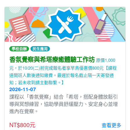
學校自辦
民生應用
香氛覺察與希塔療癒體驗工作坊
原價1,000
元，於10/20(二)前完成報名者享早鳥優惠價800元【課程
達開班人數後通知繳費。最遲於報名截止隔一天寄發通
知；若未收到請主動聯繫。】
2026-11-07
課程以「香氛覺察」結合「希塔，搭配身體放鬆引
導與冥想練習，協助學員舒緩壓力、安定身心並增
進內在覺察。
NT$800元
查看更多