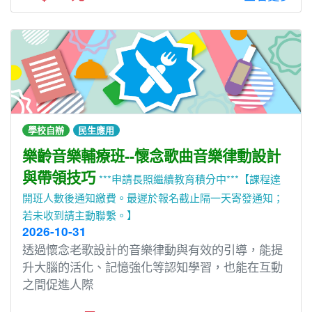
學校自辦
民生應用
樂齡音樂輔療班--懷念歌曲音樂律動設計
與帶領技巧
***申請長照繼續教育積分中***【課程達
開班人數後通知繳費。最遲於報名截止隔一天寄發通知；
若未收到請主動聯繫。】
2026-10-31
透過懷念老歌設計的音樂律動與有效的引導，能提
升大腦的活化、記憶強化等認知學習，也能在互動
之間促進人際