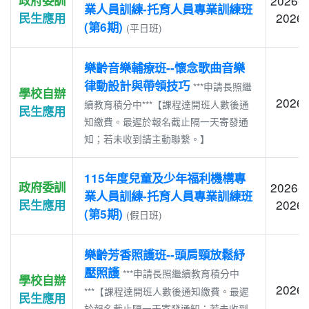
2026-1
業人員訓練-托育人員專業訓練班
2026-
民生應用
(第6期)
(平日班)
樂齡音樂輔療班--懷念歌曲音樂
律動設計與帶領技巧
***申請長照繼
學校自辦
2026-
續教育積分中***【課程達開班人數後通
民生應用
知繳費。最遲於報名截止隔一天寄發通
知；若未收到請主動聯繫。】
115年度兒童及少年福利機構專
政府委訓
2026-1
業人員訓練-托育人員專業訓練班
2026-
民生應用
(第5期)
(假日班)
樂齡芳香照護班--頭肩頸放鬆紓
壓照護
***申請長照繼續教育積分中
學校自辦
2026-
***【課程達開班人數後通知繳費。最遲
民生應用
於報名截止隔一天寄發通知；若未收到