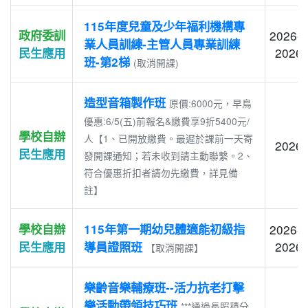
115年度兒童及少年福利機構專
政府委訓
2026-0
業人員訓練-主管人員專業訓練
2026-
民生應用
班-第2梯
(取消開課)
造型音箱製作班
原價:6000元，早鳥
優惠:6/5(五)前報名&繳費享9折5400元/
學校自辦
人【1、已開放繳費。最遲於課前一天寄
2026-
民生應用
發開課通知；若未收到請主動聯繫。2、
符合優惠折扣者請勿先繳費，詳見備
註】
學校自辦
115年第一期幼兒體適能初級指
2026-0
2026-
民生應用
導員證照班
【取消開課】
樂齡音樂輔療班--活力抗老打擊
樂活動帶領技巧班
***通過長照積分