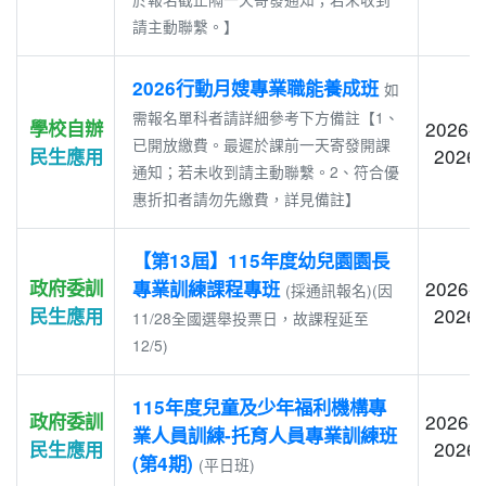
請主動聯繫。】
2026行動月嫂專業職能養成班
如
需報名單科者請詳細參考下方備註【1、
學校自辦
2026-0
已開放繳費。最遲於課前一天寄發開課
2026-
民生應用
通知；若未收到請主動聯繫。2、符合優
惠折扣者請勿先繳費，詳見備註】
【第13屆】115年度幼兒園園長
政府委訓
2026-0
專業訓練課程專班
(採通訊報名)(因
2026-
民生應用
11/28全國選舉投票日，故課程延至
12/5)
115年度兒童及少年福利機構專
政府委訓
2026-0
業人員訓練-托育人員專業訓練班
2026-
民生應用
(第4期)
(平日班)