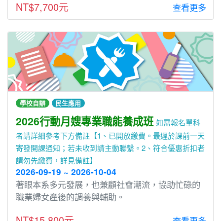
NT$7,700元
查看更多
學校自辦
民生應用
2026行動月嫂專業職能養成班
如需報名單科
者請詳細參考下方備註【1、已開放繳費。最遲於課前一天
寄發開課通知；若未收到請主動聯繫。2、符合優惠折扣者
請勿先繳費，詳見備註】
2026-09-19 ~ 2026-10-04
著眼本系多元發展，也兼顧社會潮流，協助忙碌的
職業婦女產後的調養與輔助。
NT$15,800元
查看更多