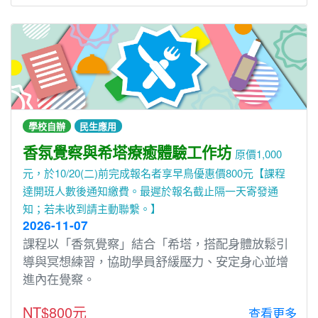
學校自辦
民生應用
香氛覺察與希塔療癒體驗工作坊
原價1,000
元，於10/20(二)前完成報名者享早鳥優惠價800元【課程
達開班人數後通知繳費。最遲於報名截止隔一天寄發通
知；若未收到請主動聯繫。】
2026-11-07
課程以「香氛覺察」結合「希塔，搭配身體放鬆引
導與冥想練習，協助學員舒緩壓力、安定身心並增
進內在覺察。
NT$800元
查看更多