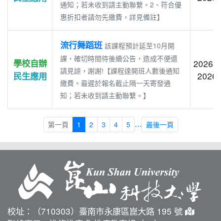
通知；若未收到請主動聯繫。2、符合優
惠折扣者請勿先繳費，詳見備註】
流行舞蹈班
該課程預計延至10月開
課，確切時間待後續公告，造成不便還
學校自辦
2026-0
請見諒，謝謝!【課程達開班人數後通知
2026-
民生應用
繳費。最遲於報名截止隔一天寄發通
知；若未收到請主動聯繫。】
...
第一頁
1
2
3
4
5
最後一頁
校址：（710303）臺南市永康區崑大路 195 號