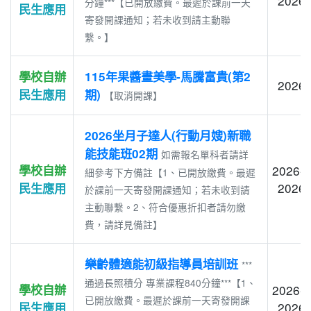
2026-
分鐘***【已開放繳費。最遲於課前一天
民生應用
寄發開課通知；若未收到請主動聯
繫。】
學校自辦
115年果醬畫美學-馬騰富貴(第2
2026-
民生應用
期)
【取消開課】
2026坐月子達人(行動月嫂)新職
能技能班02期
如需報名單科者請詳
學校自辦
2026-0
細參考下方備註【1、已開放繳費。最遲
2026-
民生應用
於課前一天寄發開課通知；若未收到請
主動聯繫。2、符合優惠折扣者請勿繳
費，請詳見備註】
樂齡體適能初級指導員培訓班
***
通過長照積分 專業課程840分鐘***【1、
學校自辦
2026-0
已開放繳費。最遲於課前一天寄發開課
2026-
民生應用