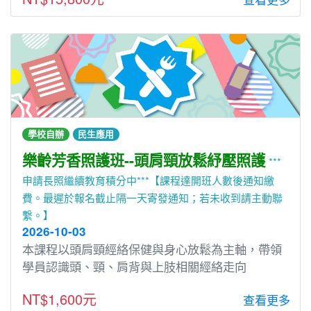
學校自辦
民生應用
樂齡芳香照護班--頭肩頸放鬆紓壓照護
***
申請長照繼續教育積分中***【課程達開班人數後通知繳
費。最遲於報名截止隔一天寄發通知；若未收到請主動聯
繫。】
2026-10-03
本課程以頭肩頸經絡保健與身心放鬆為主軸，帶領
學員認識頭、頸、肩背與上肢相關經絡走向
NT$1,600元
查看更多