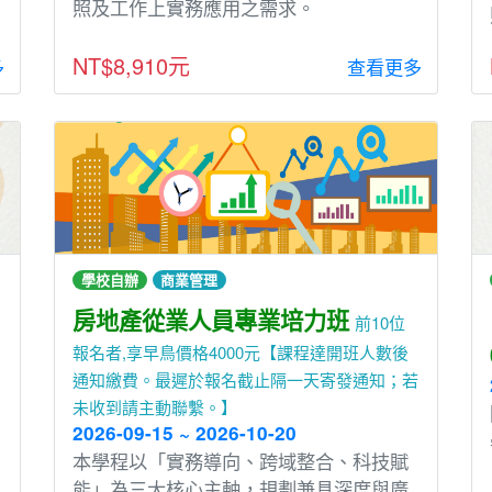
照及工作上實務應用之需求。
NT$8,910元
多
查看更多
學校自辦
商業管理
房地產從業人員專業培力班
前10位
報名者,享早鳥價格4000元【課程達開班人數後
通知繳費。最遲於報名截止隔一天寄發通知；若
未收到請主動聯繫。】
2026-09-15 ~ 2026-10-20
本學程以「實務導向、跨域整合、科技賦
能」為三大核心主軸，規劃兼具深度與廣