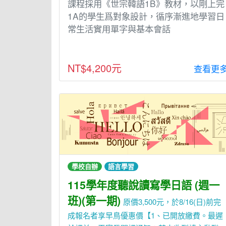
課程採⽤《世宗韓語1B》教材，以剛上完
1A的學⽣爲對象設計，循序漸進地學習⽇
常⽣活實⽤單字與基本會話
NT$4,200元
查看更
學校自辦
語言學習
115學年度聽說讀寫學日語 (週一
班)(第一期)
原價3,500元，於8/16(日)前完
成報名者享早鳥優惠價【1、已開放繳費。最遲