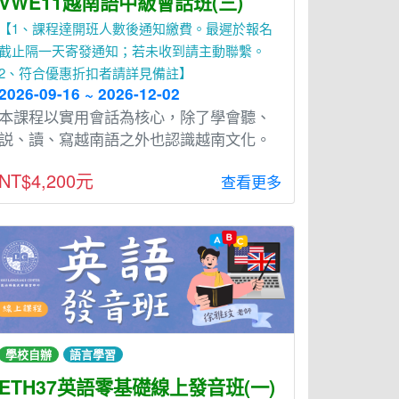
VWE11越南語中級會話班(三)
【1、課程達開班人數後通知繳費。最遲於報名
截止隔一天寄發通知；若未收到請主動聯繫。
2、符合優惠折扣者請詳見備註】
2026-09-16 ~ 2026-12-02
本課程以實⽤會話為核⼼，除了學會聽、
説、讀、寫越南語之外也認識越南文化。
NT$4,200元
查看更多
學校自辦
語言學習
ETH37英語零基礎線上發音班(一)