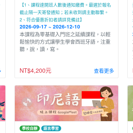
一
【1、課程達開班人數後通知繳費。最遲於報名
截止隔一天寄發通知；若未收到請主動聯繫。
2、符合優惠折扣者請詳見備註】
2026-09-17 ~ 2026-12-10
本課程為零基礎入⾨班之延續課程，以輕
鬆愉快的⽅式讓學⽣學會⻄班牙語，注重
聽，說，讀，寫。
NT$4,200元
多
查看更多
學校自辦
語言學習