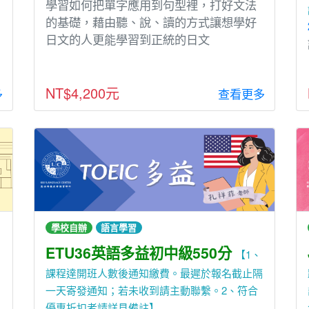
學習如何把單字應⽤到句型裡，打好文法
的基礎，藉由聽、說、讀的⽅式讓想學好
⽇文的⼈更能學習到正統的⽇文
NT$4,200元
多
查看更多
學校自辦
語言學習
ETU36英語多益初中級550分
【1、
課程達開班人數後通知繳費。最遲於報名截止隔
一天寄發通知；若未收到請主動聯繫。2、符合
優惠折扣者請詳見備註】