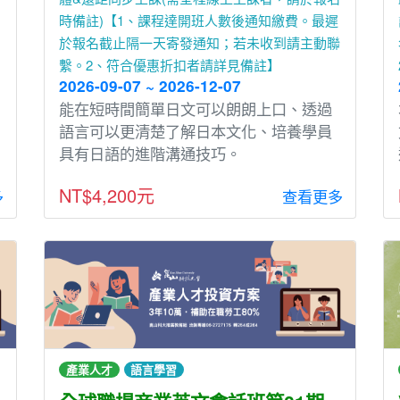
時備註)【1、課程達開班人數後通知繳費。最遲
於報名截止隔一天寄發通知；若未收到請主動聯
繫。2、符合優惠折扣者請詳見備註】
2026-09-07 ~ 2026-12-07
能在短時間簡單⽇文可以朗朗上⼝、透過
語⾔可以更清楚了解⽇本文化、培養學員
具有⽇語的進階溝通技巧。
NT$4,200元
多
查看更多
產業人才
語言學習