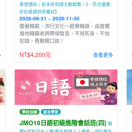
寄發通知；若未收到請主動聯繫。2、符合優惠
折扣者請詳見備註】
2026-08-31 ~ 2026-11-30
跟著韓劇、流⾏文化⼀起學韓語、由⾸爾
道地韓籍老師帶領發⾳，不⽤死背、不怕
犯錯，勇敢開⼝說！
NT$4,200元
多
查看更多
學校自辦
語言學習
JMO18日語初級進階會話班(四)
實
一
體&遠距同步上課(需全程線上上課者，請於報名