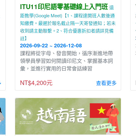
ITU11印尼語零基礎線上入門班
遠
天
距教學(Google Meet)【1、課程達開班人數後通
知繳費。最遲於報名截止隔一天寄發通知；若未
收到請主動聯繫。2、符合優惠折扣者請詳見備
註】
2026-09-22 ~ 2026-12-08
課程將從字⺟、發⾳開始，循序漸進地帶
領學員學習如何閱讀印尼文、掌握基本詞
彙，並進⾏實⽤的⽇常會話練習
NT$4,200元
多
查看更多