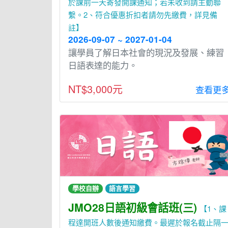
於課前一天寄發開課通知；若未收到請主動聯
繫。2、符合優惠折扣者請勿先繳費，詳見備
註】
2026-09-07 ~ 2027-01-04
讓學員了解日本社會的現況及發展、練習
日語表達的能力。
NT$3,000元
查看更
學校自辦
語言學習
JMO28日語初級會話班(三)
【1、課
程達開班人數後通知繳費。最遲於報名截止隔