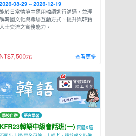
2026-08-29 ~ 2026-12-19
能於日常情境中運用韓語進行溝通，並理
解韓國文化與職場互動方式，提升與韓籍
人士交流之實務能力。
NT$7,500元
查看更多
學校自辦
語言學習
KFR23韓語中級會話班(一)
實體&遠
距同步上課(需全程線上上課者，請於報名時備