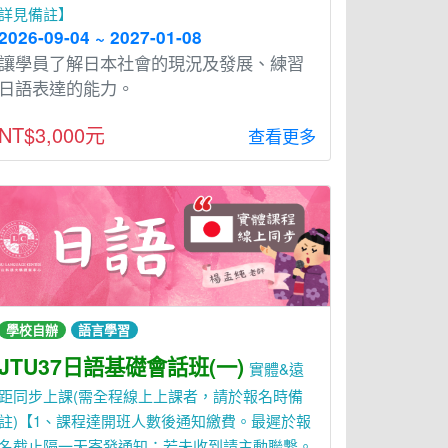
詳見備註】
2026-09-04 ~ 2027-01-08
讓學員了解日本社會的現況及發展、練習
日語表達的能力。
NT$3,000元
查看更多
學校自辦
語言學習
JTU37日語基礎會話班(一)
實體&遠
距同步上課(需全程線上上課者，請於報名時備
註)【1、課程達開班人數後通知繳費。最遲於報
名截止隔一天寄發通知；若未收到請主動聯繫。