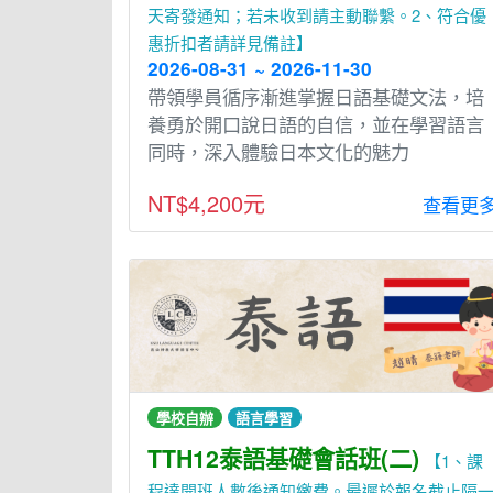
天寄發通知；若未收到請主動聯繫。2、符合優
惠折扣者請詳見備註】
2026-08-31 ~ 2026-11-30
帶領學員循序漸進掌握⽇語基礎文法，培
養勇於開⼝說⽇語的⾃信，並在學習語⾔
同時，深入體驗⽇本文化的魅力
NT$4,200元
查看更
學校自辦
語言學習
TTH12泰語基礎會話班(二)
【1、課
程達開班人數後通知繳費。最遲於報名截止隔