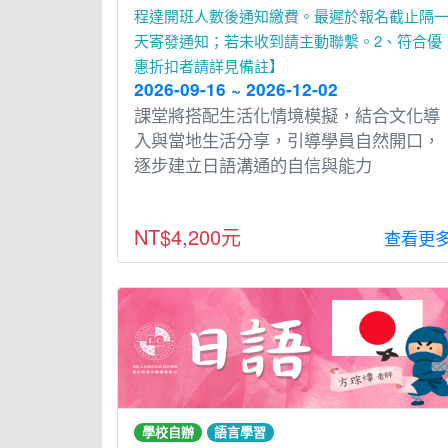
程達開班人數後通知繳費。最遲於報名截止隔
天寄發通知；若未收到請主動聯繫。2、符合優
惠折扣者請詳見備註】
2026-09-16 ~ 2026-12-02
課堂將搭配⽣活化情境模擬，結合文化導
入與當地⽣活分享，引導學員⾃然開⼝，
逐步建立⽇語溝通的⾃信與能⼒
NT$4,200元
查看更
學校自辦
語言學習