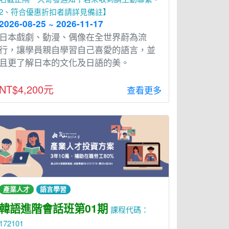
2、符合優惠折扣者請詳見備註】
2026-08-25 ~ 2026-11-17
⽇本戲劇、動漫、偶像在全世界蔚為流
⾏，讓學員親⾃學習⾃⼰喜愛的語⾔，並
且更了解⽇本的文化及⽇語的美。
NT$4,200元
查看更多
產業人才
語言學習
韓語進階會話班第01期
課程代碼：
172101