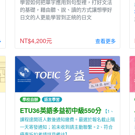
學習如何把單字應⽤到句型裡，打好文法
的基礎，藉由聽、說、讀的⽅式讓想學好
⽇文的⼈更能學習到正統的⽇文
NT$4,200元
多
查看更多
學校自辦
語言學習
ETU36英語多益初中級550分
【1、
課程達開班人數後通知繳費。最遲於報名截止隔
一天寄發通知；若未收到請主動聯繫。2、符合
優惠折扣者請詳見備註】