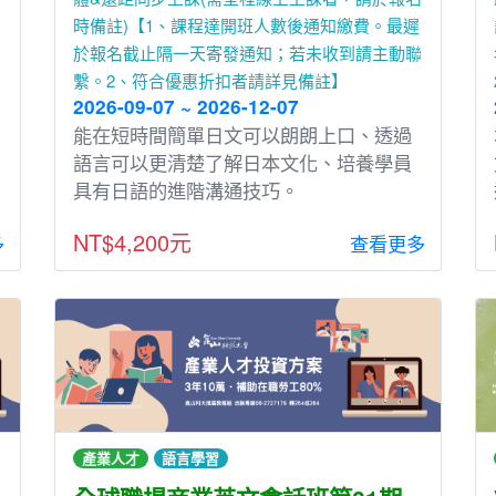
時備註)【1、課程達開班人數後通知繳費。最遲
於報名截止隔一天寄發通知；若未收到請主動聯
繫。2、符合優惠折扣者請詳見備註】
2026-09-07 ~ 2026-12-07
能在短時間簡單⽇文可以朗朗上⼝、透過
語⾔可以更清楚了解⽇本文化、培養學員
具有⽇語的進階溝通技巧。
NT$4,200元
多
查看更多
產業人才
語言學習