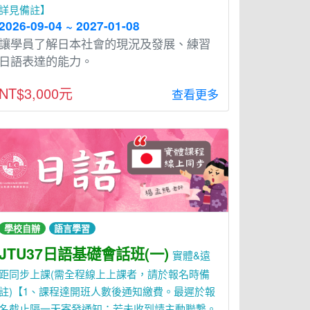
詳見備註】
2026-09-04 ~ 2027-01-08
讓學員了解日本社會的現況及發展、練習
日語表達的能力。
NT$3,000元
查看更多
學校自辦
語言學習
JTU37日語基礎會話班(一)
實體&遠
距同步上課(需全程線上上課者，請於報名時備
註)【1、課程達開班人數後通知繳費。最遲於報
名截止隔一天寄發通知；若未收到請主動聯繫。