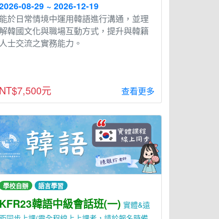
2026-08-29 ~ 2026-12-19
能於日常情境中運用韓語進行溝通，並理
解韓國文化與職場互動方式，提升與韓籍
人士交流之實務能力。
NT$7,500元
查看更多
學校自辦
語言學習
KFR23韓語中級會話班(一)
實體&遠
距同步上課(需全程線上上課者，請於報名時備