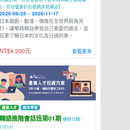
2、符合優惠折扣者請詳見備註】
2026-08-25 ~ 2026-11-17
⽇本戲劇、動漫、偶像在全世界蔚為流
⾏，讓學員親⾃學習⾃⼰喜愛的語⾔，並
且更了解⽇本的文化及⽇語的美。
NT$4,200元
查看更多
產業人才
語言學習
韓語進階會話班第01期
課程代碼：
172101