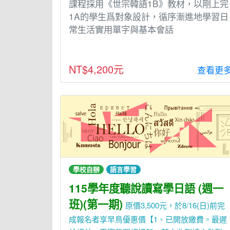
課程採⽤《世宗韓語1B》教材，以剛上完
1A的學⽣爲對象設計，循序漸進地學習⽇
常⽣活實⽤單字與基本會話
NT$4,200元
查看更
學校自辦
語言學習
115學年度聽說讀寫學日語 (週一
班)(第一期)
原價3,500元，於8/16(日)前完
成報名者享早鳥優惠價【1、已開放繳費。最遲