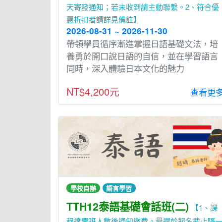
天寄發通知；若未收到請主動聯繫。2、符合優
惠折扣者請詳見備註】
2026-08-31 ~ 2026-11-30
帶領學員循序漸進掌握⽇語基礎文法，培
養勇於開⼝說⽇語的⾃信，並在學習語⾔
同時，深入體驗⽇本文化的魅力
NT$4,200元
查看更
學校自辦
語言學習
TTH12泰語基礎會話班(二)
【1、課
程達開班人數後通知繳費。最遲於報名截止隔