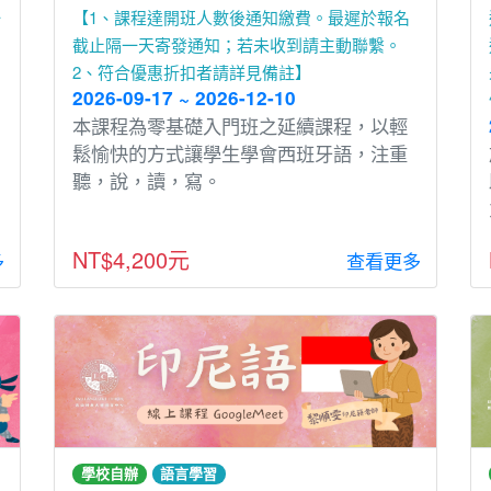
一
【1、課程達開班人數後通知繳費。最遲於報名
截止隔一天寄發通知；若未收到請主動聯繫。
2、符合優惠折扣者請詳見備註】
2026-09-17 ~ 2026-12-10
本課程為零基礎入⾨班之延續課程，以輕
鬆愉快的⽅式讓學⽣學會⻄班牙語，注重
聽，說，讀，寫。
NT$4,200元
多
查看更多
學校自辦
語言學習