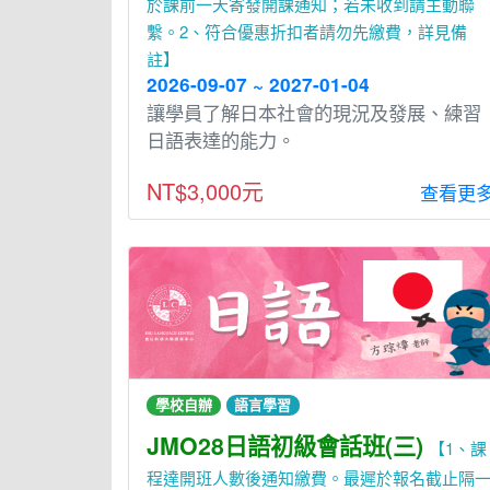
於課前一天寄發開課通知；若未收到請主動聯
繫。2、符合優惠折扣者請勿先繳費，詳見備
註】
2026-09-07 ~ 2027-01-04
讓學員了解日本社會的現況及發展、練習
日語表達的能力。
NT$3,000元
查看更
學校自辦
語言學習
JMO28日語初級會話班(三)
【1、課
程達開班人數後通知繳費。最遲於報名截止隔