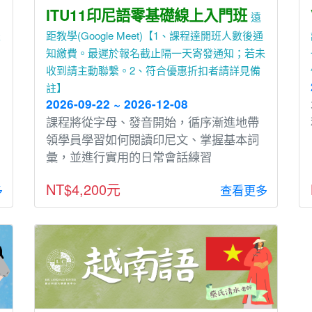
ITU11印尼語零基礎線上入門班
遠
天
距教學(Google Meet)【1、課程達開班人數後通
知繳費。最遲於報名截止隔一天寄發通知；若未
收到請主動聯繫。2、符合優惠折扣者請詳見備
註】
2026-09-22 ~ 2026-12-08
課程將從字⺟、發⾳開始，循序漸進地帶
領學員學習如何閱讀印尼文、掌握基本詞
彙，並進⾏實⽤的⽇常會話練習
NT$4,200元
多
查看更多