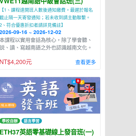
VWE11越南語中級會話班(三)
【1、課程達開班人數後通知繳費。最遲於報名
截止隔一天寄發通知；若未收到請主動聯繫。
2、符合優惠折扣者請詳見備註】
2026-09-16 ~ 2026-12-02
本課程以實⽤會話為核⼼，除了學會聽、
説、讀、寫越南語之外也認識越南文化。
NT$4,200元
查看更多
學校自辦
語言學習
ETH37英語零基礎線上發音班(一)