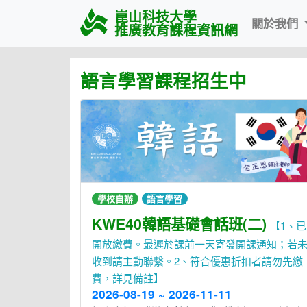
崑山科技大學
關於我們
推廣教育課程資訊網
語言學習課程招生中
學校自辦
語言學習
KWE40韓語基礎會話班(二)
【1、已
開放繳費。最遲於課前一天寄發開課通知；若
收到請主動聯繫。2、符合優惠折扣者請勿先繳
費，詳見備註】
2026-08-19 ~ 2026-11-11