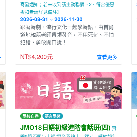
寄發通知；若未收到請主動聯繫。2、符合優惠
折扣者請詳見備註】
2026-08-31 ~ 2026-11-30
跟著韓劇、流⾏文化⼀起學韓語、由⾸爾
道地韓籍老師帶領發⾳，不⽤死背、不怕
犯錯，勇敢開⼝說！
NT$4,200元
多
查看更多
學校自辦
語言學習
JMO18日語初級進階會話班(四)
實
一
體&遠距同步上課(需全程線上上課者，請於報名