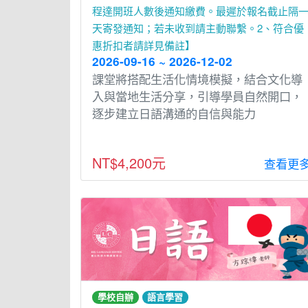
程達開班人數後通知繳費。最遲於報名截止隔
天寄發通知；若未收到請主動聯繫。2、符合優
惠折扣者請詳見備註】
2026-09-16 ~ 2026-12-02
課堂將搭配⽣活化情境模擬，結合文化導
入與當地⽣活分享，引導學員⾃然開⼝，
逐步建立⽇語溝通的⾃信與能⼒
NT$4,200元
查看更
學校自辦
語言學習