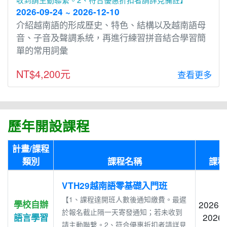
2026-09-24 ~ 2026-12-10
介紹越南語的形成歷史、特⾊、結構以及越南語⺟
⾳、⼦⾳及聲調系統，再進⾏練習拼⾳結合學習簡
單的常用詞彙
NT$4,200元
查看更多
歷年開設課程
計畫/課程
類別
課程名稱
課程
VTH29越南語零基礎入門班
【1、課程達開班人數後通知繳費。最遲
學校自辦
2026-0
於報名截止隔一天寄發通知；若未收到
2026-
語言學習
請主動聯繫。2、符合優惠折扣者請詳見