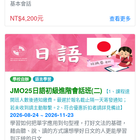
基本會話
NT$4,200元
查看更多
學校自辦
語言學習
JMO25日語初級進階會話班(二)
【1、課程達
開班人數後通知繳費。最遲於報名截止隔一天寄發通知；
若未收到請主動聯繫。2、符合優惠折扣者請詳見備註】
2026-08-24 ~ 2026-11-23
學習如何把單字應⽤到句型裡，打好文法的基礎，
藉由聽、說、讀的⽅式讓想學好⽇文的⼈更能學習
到正統的⽇文