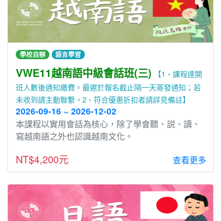
學校自辦
語言學習
VWE11越南語中級會話班(三)
【1、課程達開
班人數後通知繳費。最遲於報名截止隔一天寄發通知；若
未收到請主動聯繫。2、符合優惠折扣者請詳見備註】
2026-09-16 ~ 2026-12-02
本課程以實⽤會話為核⼼，除了學會聽、説、讀、
寫越南語之外也認識越南文化。
NT$4,200元
查看更多