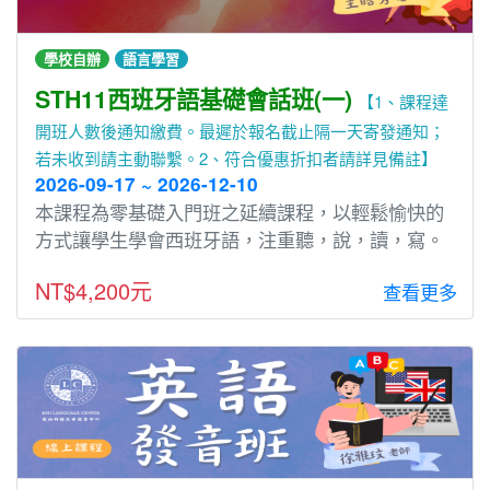
學校自辦
語言學習
STH11西班牙語基礎會話班(一)
【1、課程達
開班人數後通知繳費。最遲於報名截止隔一天寄發通知；
若未收到請主動聯繫。2、符合優惠折扣者請詳見備註】
2026-09-17 ~ 2026-12-10
本課程為零基礎入⾨班之延續課程，以輕鬆愉快的
⽅式讓學⽣學會⻄班牙語，注重聽，說，讀，寫。
NT$4,200元
查看更多