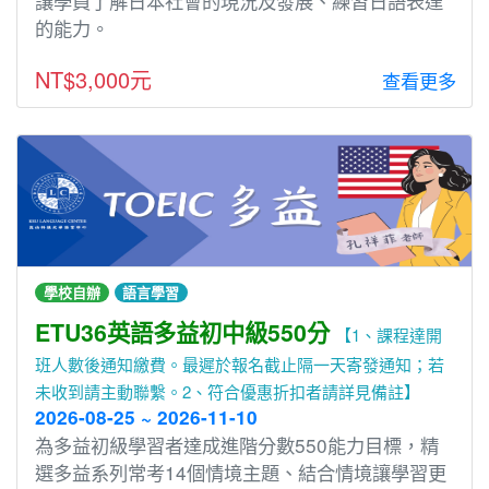
讓學員了解日本社會的現況及發展、練習日語表達
的能力。
NT$3,000元
查看更多
學校自辦
語言學習
ETU36英語多益初中級550分
【1、課程達開
班人數後通知繳費。最遲於報名截止隔一天寄發通知；若
未收到請主動聯繫。2、符合優惠折扣者請詳見備註】
2026-08-25 ~ 2026-11-10
為多益初級學習者達成進階分數550能力目標，精
選多益系列常考14個情境主題、結合情境讓學習更