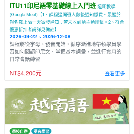
ITU11印尼語零基礎線上入門班
遠距教學
(Google Meet)【1、課程達開班人數後通知繳費。最遲於
報名截止隔一天寄發通知；若未收到請主動聯繫。2、符合
優惠折扣者請詳見備註】
2026-09-22 ~ 2026-12-08
課程將從字⺟、發⾳開始，循序漸進地帶領學員學
習如何閱讀印尼文、掌握基本詞彙，並進⾏實⽤的
⽇常會話練習
NT$4,200元
查看更多
學校自辦
語言學習