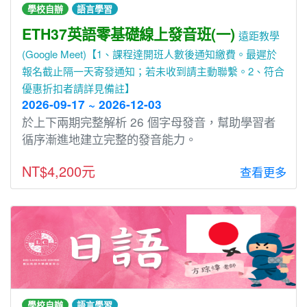
學校自辦
語言學習
ETH37英語零基礎線上發音班(一)
遠距教學
(Google Meet)【1、課程達開班人數後通知繳費。最遲於
報名截止隔一天寄發通知；若未收到請主動聯繫。2、符合
優惠折扣者請詳見備註】
2026-09-17 ~ 2026-12-03
於上下兩期完整解析 26 個字⺟發⾳，幫助學習者
循序漸進地建立完整的發⾳能⼒。
NT$4,200元
查看更多
學校自辦
語言學習