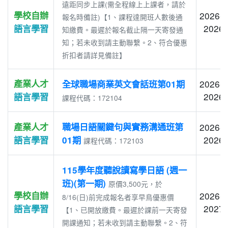
遠距同步上課(需全程線上上課者，請於
學校自辦
2026-0
報名時備註)【1、課程達開班人數後通
2026-
語言學習
知繳費。最遲於報名截止隔一天寄發通
知；若未收到請主動聯繫。2、符合優惠
折扣者請詳見備註】
產業人才
2026-0
全球職場商業英文會話班第01期
2026-
語言學習
課程代碼：172104
產業人才
職場日語關鍵句與實務溝通班第
2026-0
2026-
語言學習
01期
課程代碼：172103
115學年度聽說讀寫學日語 (週一
班)(第一期)
原價3,500元，於
學校自辦
2026-0
8/16(日)前完成報名者享早鳥優惠價
2027-
語言學習
【1、已開放繳費。最遲於課前一天寄發
開課通知；若未收到請主動聯繫。2、符