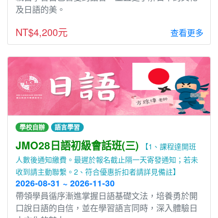
及⽇語的美。
NT$4,200元
查看更多
學校自辦
語言學習
JMO28日語初級會話班(三)
【1、課程達開班
人數後通知繳費。最遲於報名截止隔一天寄發通知；若未
收到請主動聯繫。2、符合優惠折扣者請詳見備註】
2026-08-31 ~ 2026-11-30
帶領學員循序漸進掌握⽇語基礎文法，培養勇於開
⼝說⽇語的⾃信，並在學習語⾔同時，深入體驗⽇