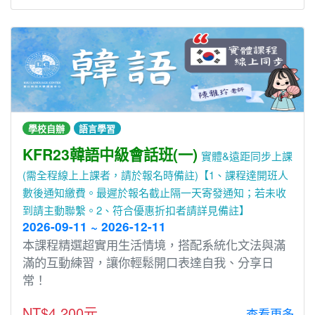
學校自辦
語言學習
KFR23韓語中級會話班(一)
實體&遠距同步上課
(需全程線上上課者，請於報名時備註)【1、課程達開班人
數後通知繳費。最遲於報名截止隔一天寄發通知；若未收
到請主動聯繫。2、符合優惠折扣者請詳見備註】
2026-09-11 ~ 2026-12-11
本課程精選超實用生活情境，搭配系統化文法與滿
滿的互動練習，讓你輕鬆開口表達自我、分享日
常！
NT$4,200元
查看更多