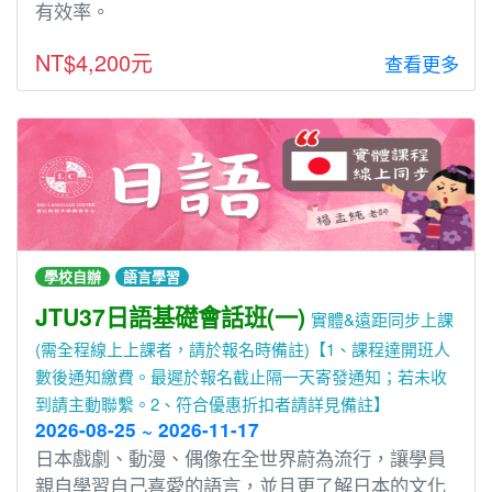
有效率。
NT$4,200元
查看更多
學校自辦
語言學習
JTU37日語基礎會話班(一)
實體&遠距同步上課
(需全程線上上課者，請於報名時備註)【1、課程達開班人
數後通知繳費。最遲於報名截止隔一天寄發通知；若未收
到請主動聯繫。2、符合優惠折扣者請詳見備註】
2026-08-25 ~ 2026-11-17
⽇本戲劇、動漫、偶像在全世界蔚為流⾏，讓學員
親⾃學習⾃⼰喜愛的語⾔，並且更了解⽇本的文化