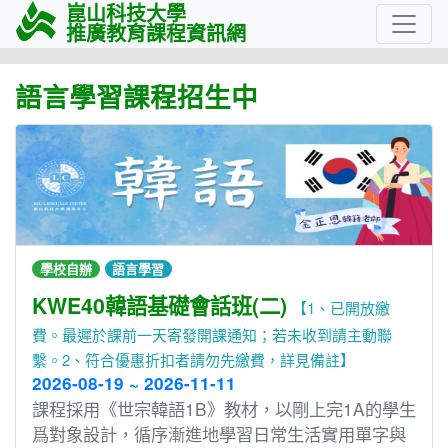
崑山科技大學
推廣教育課程資訊網
語言學習課程招生中
學校自辦
語言學習
KWE40韓語基礎會話班(二)
【1、已開放繳
費。最遲於課前一天寄發開課通知；若未收到請主動聯
繫。2、符合優惠折扣者請勿先繳費，詳見備註】
2026-08-19 ~ 2026-11-11
課程採⽤《世宗韓語1B》教材，以剛上完1A的學⽣
爲對象設計，循序漸進地學習⽇常⽣活實⽤單字與