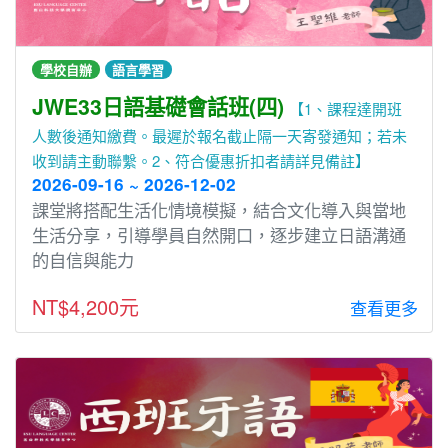
學校自辦
語言學習
JWE33日語基礎會話班(四)
【1、課程達開班
人數後通知繳費。最遲於報名截止隔一天寄發通知；若未
收到請主動聯繫。2、符合優惠折扣者請詳見備註】
2026-09-16 ~ 2026-12-02
課堂將搭配⽣活化情境模擬，結合文化導入與當地
⽣活分享，引導學員⾃然開⼝，逐步建立⽇語溝通
的⾃信與能⼒
NT$4,200元
查看更多