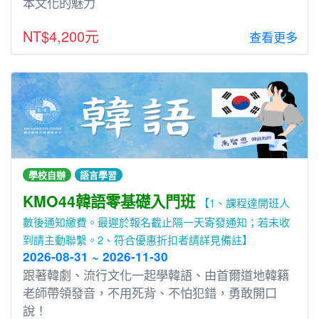
本文化的魅力
NT$4,200元
查看更多
學校自辦
語言學習
KMO44韓語零基礎入門班
【1、課程達開班人
數後通知繳費。最遲於報名截止隔一天寄發通知；若未收
到請主動聯繫。2、符合優惠折扣者請詳見備註】
2026-08-31 ~ 2026-11-30
跟著韓劇、流⾏文化⼀起學韓語、由⾸爾道地韓籍
老師帶領發⾳，不⽤死背、不怕犯錯，勇敢開⼝
說！