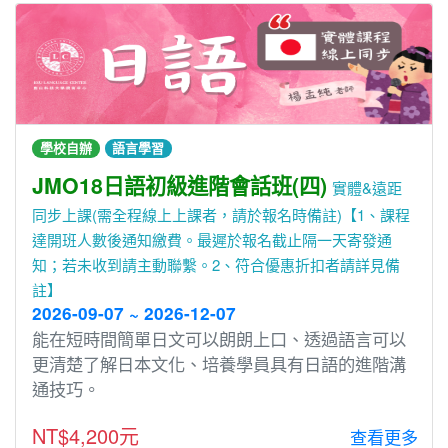
學校自辦
語言學習
JMO18日語初級進階會話班(四)
實體&遠距
同步上課(需全程線上上課者，請於報名時備註)【1、課程
達開班人數後通知繳費。最遲於報名截止隔一天寄發通
知；若未收到請主動聯繫。2、符合優惠折扣者請詳見備
註】
2026-09-07 ~ 2026-12-07
能在短時間簡單⽇文可以朗朗上⼝、透過語⾔可以
更清楚了解⽇本文化、培養學員具有⽇語的進階溝
通技巧。
NT$4,200元
查看更多