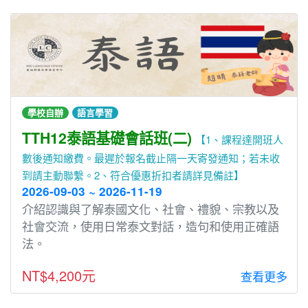
學校自辦
語言學習
TTH12泰語基礎會話班(二)
【1、課程達開班人
數後通知繳費。最遲於報名截止隔一天寄發通知；若未收
到請主動聯繫。2、符合優惠折扣者請詳見備註】
2026-09-03 ~ 2026-11-19
介紹認識與了解泰國文化、社會、禮貌、宗教以及
社會交流，使⽤⽇常泰文對話，造句和使⽤正確語
法。
NT$4,200元
查看更多