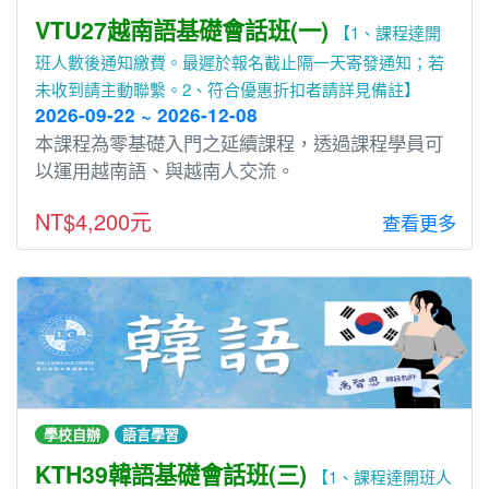
VTU27越南語基礎會話班(一)
【1、課程達開
班人數後通知繳費。最遲於報名截止隔一天寄發通知；若
未收到請主動聯繫。2、符合優惠折扣者請詳見備註】
2026-09-22 ~ 2026-12-08
本課程為零基礎入⾨之延續課程，透過課程學員可
以運⽤越南語、與越南⼈交流。
NT$4,200元
查看更多
學校自辦
語言學習
KTH39韓語基礎會話班(三)
【1、課程達開班人