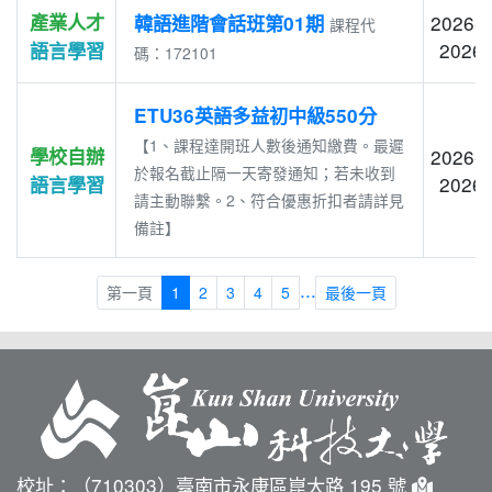
產業人才
2026-0
韓語進階會話班第01期
課程代
2026-
語言學習
碼：172101
ETU36英語多益初中級550分
【1、課程達開班人數後通知繳費。最遲
學校自辦
2026-0
於報名截止隔一天寄發通知；若未收到
2026-
語言學習
請主動聯繫。2、符合優惠折扣者請詳見
備註】
...
第一頁
1
2
3
4
5
最後一頁
校址：（710303）臺南市永康區崑大路 195 號