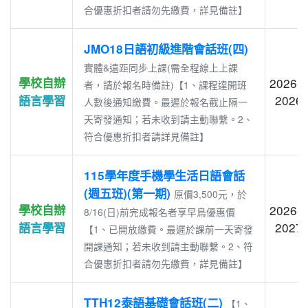
合優惠折扣者請勿先繳費，詳見備註】
JMO18日語初級進階會話班(四)
實體&遠距同步上課(需全程線上上課
學校自辦
2026-0
者，請於報名時備註)【1、課程達開班
2026-
語言學習
人數後通知繳費。最遲於報名截止隔一
天寄發通知；若未收到請主動聯繫。2、
符合優惠折扣者請詳見備註】
115學年度手機學生活日語會話
(週五班)(第一期)
原價3,500元，於
學校自辦
2026-0
8/16(日)前完成報名者享早鳥優惠價
2027-
語言學習
【1、已開放繳費。最遲於課前一天寄發
開課通知；若未收到請主動聯繫。2、符
合優惠折扣者請勿先繳費，詳見備註】
TTH12泰語基礎會話班(二)
【1、