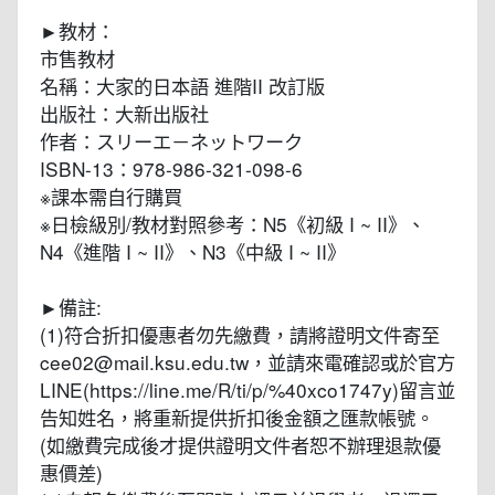
►教材：
市售教材
名稱：⼤家的⽇本語 進階II 改訂版
出版社：⼤新出版社
作者：スリーエ－ネットワーク
ISBN-13：978-986-321-098-6
※課本需自行購買
※⽇檢級別/教材對照參考：N5《初級 I ~ II》、
N4《進階 I ~ II》、N3《中級 I ~ II》
►備註:
(1)符合折扣優惠者勿先繳費，請將證明文件寄至
cee02@mail.ksu.edu.tw，並請來電確認或於官方
LINE(https://line.me/R/ti/p/%40xco1747y)留言並
告知姓名，將重新提供折扣後金額之匯款帳號。
(如繳費完成後才提供證明文件者恕不辦理退款優
惠價差)