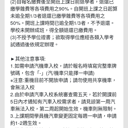
(2)自報名繳費後至開班上課日前退學者，退還已
繳學雜費等各項費用之90%。自開班上課之日起算
未逾全期1/3者退還已繳學雜費等各項費用之
50%。開班上課時間已逾全期1/3者，不予退還。
學校未開辦成班，得全額退還已繳費用。
(3)不授予學位證書；欲取得學位應經各類入學考
試通過後依規定辦理。
►其他注意事項:
1.如需申請汽機車入校，請於報名時填寫完整車牌
號碼，包含「-」(汽/機車只能擇一申請)
※注意:重機目前不開放申請；請勿使用共享機車，
會無法入校
2.由於申請汽車入校系統審查需五天，若於開課前
5日內才通知有汽車入校需求者，請見諒第一周汽
車無法入校，第二周起開始生效，機車則無限制。
3.上課期間學員機汽車變更固定每週一申請，申請
約1-2週生效。