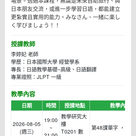
場景。透過本課程，無論是未來⾃助旅⾏、與
⽇本朋友交流，或進⼀步學習⽇語，都能建立
更紮實且實⽤的能⼒。みなさん、⼀緒に楽し
く学びましょう！！
授課教師
李婷妃 老師
學歷：⽇本國際⼤學 經營學系
專⻑：⽇語教學基礎~⾼級、⽇語翻譯
專業證照：JLPT ⼀級
教學內容
日期
時間
授課地點
教學內容
教學研究大
19:00
2026-08-05
樓
~
第48課單字 ，文型
(週三)
T0201 數
21:00