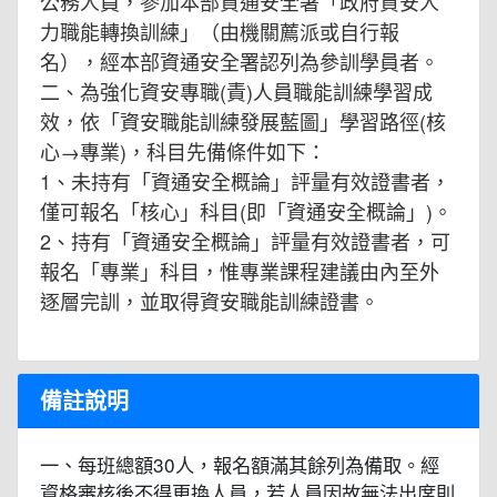
公務人員，參加本部資通安全署「政府資安人
力職能轉換訓練」（由機關薦派或自行報
名），經本部資通安全署認列為參訓學員者。
二、為強化資安專職(責)人員職能訓練學習成
效，依「資安職能訓練發展藍圖」學習路徑(核
心→專業)，科目先備條件如下：
1、未持有「資通安全概論」評量有效證書者，
僅可報名「核心」科目(即「資通安全概論」)。
2、持有「資通安全概論」評量有效證書者，可
報名「專業」科目，惟專業課程建議由內至外
逐層完訓，並取得資安職能訓練證書。
備註說明
一、每班總額30人，報名額滿其餘列為備取。經
資格審核後不得更換人員，若人員因故無法出席則