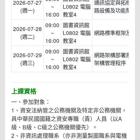
2026-07-27
通訊協定與拓樸簡
~
L0802 電腦
(週一)
路設備及功能簡介
16:00
教室4
09:00
圖書資訊館
2026-07-28
~
L0802 電腦
網路標準框架及其
(週二)
16:00
教室4
09:00
圖書資訊館
2026-07-29
網路架構部署原則
~
L0802 電腦
(週三)
架構管理程序
16:00
教室4
上課資格
一、參加對象：
1、資安法納管之公務機關及特定非公務機關，
具中華民國國籍之資安專職（責）人員（以A
級、B級、C級之公務機關優先）。
2、非資訊處理職系（亦非測量製圖職系與電機