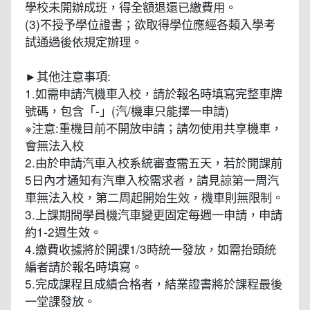
學校未開辦成班，得全額退還已繳費用。
(3)不授予學位證書；欲取得學位應經各類入學考
試通過後依規定辦理。
►其他注意事項:
1.如需申請汽機車入校，請於報名時填寫完整車牌
號碼，包含「-」(汽/機車只能擇一申請)
※注意:重機目前不開放申請；請勿使用共享機車，
會無法入校
2.由於申請汽車入校系統審查需五天，若於開課前
5日內才通知有汽車入校需求者，請見諒第一周汽
車無法入校，第二周起開始生效，機車則無限制。
3.上課期間學員機汽車變更固定每週一申請，申請
約1-2週生效。
4.繳費收據將於開課1/3時統一發放，如需抬頭統
編者請於報名時填寫。
5.完成課程且成績合格者，結業證書將於課程最後
一堂課發放。