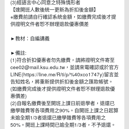
(3)經語言中心同意之特殊情形者
【達開班人數後統一更新為折扣後金額】
※繳費前請自行確認系統金額，如繳費完成後才提
供證明文件者恕不辦理退款優惠價差
►教材：自編講義
►備註:
(1)符合折扣優惠者勿先繳費，請將證明文件寄至
cee02@mail.ksu.edu.tw，並請來電確認或於官方
LINE(https://line.me/R/ti/p/%40xco1747y)留言並
告知姓名，將重新提供折扣後金額之匯款帳號。
(如繳費完成後才提供證明文件者恕不辦理退款優
惠價差)
(2)自報名繳費後至開班上課日前退學者，退還已
繳學雜費等各項費用之90%。自開班上課之日起算
未逾全期1/3者退還已繳學雜費等各項費用之
50%。開班上課時間已逾全期1/3者，不予退還。