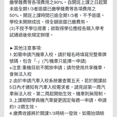
繳學雜費等各項費用之90%。自開班上課之日起算
未逾全期1/3者退還已繳學雜費等各項費用之
50%。開班上課時間已逾全期1/3者，不予退還。
學校未開辦成班，得全額退還已繳費用。
(3)不授予學位證書；欲取得學位應經各類入學考
試通過後依規定辦理。
►其他注意事項:
1.如需申請汽機車入校，請於報名時填寫完整車牌
號碼，包含「-」(汽/機車只能擇一申請)
※注意:重機目前不開放申請；請勿使用共享機車，
會無法入校
2.由於申請汽車入校系統審查需五天，若於開課前
5日內才通知有汽車入校需求者，請見諒第一周汽
車無法入校，第二周起開始生效，機車則無限制。
3.上課期間學員機汽車變更固定每週一申請，申請
約1-2週生效。
4.繳費收據將於開課1/3時統一發放，如需抬頭統