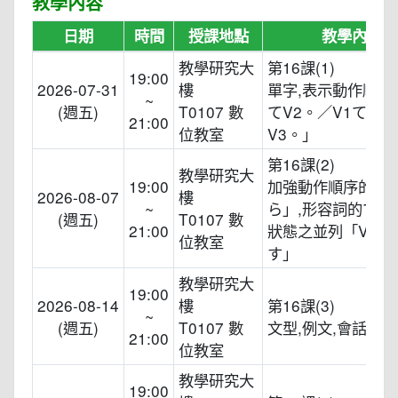
教學內容
日期
時間
授課地點
教學內容
教學研究大
第16課(1)
19:00
2026-07-31
樓
單字,表示動作順序
~
(週五)
T0107 數
てV2。／V1てV2
21:00
位教室
V3。」
第16課(2)
教學研究大
19:00
加強動作順序的「
2026-08-07
樓
~
ら」,形容詞的て形
(週五)
T0107 數
21:00
狀態之並列「Vて
位教室
す」
教學研究大
19:00
2026-08-14
樓
第16課(3)
~
(週五)
T0107 數
文型,例文,會話
21:00
位教室
教學研究大
19:00