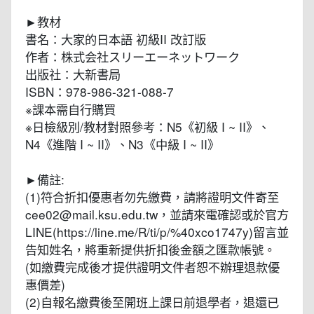
►教材
書名：大家的日本語 初級II 改訂版
作者：株式会社スリーエーネットワーク
出版社：大新書局
ISBN：978-986-321-088-7
※課本需自行購買
※日檢級別/教材對照參考：N5《初級 I ~ II》、
N4《進階 I ~ II》、N3《中級 I ~ II》
►備註:
(1)符合折扣優惠者勿先繳費，請將證明文件寄至
cee02@mail.ksu.edu.tw，並請來電確認或於官方
LINE(https://line.me/R/ti/p/%40xco1747y)留言並
告知姓名，將重新提供折扣後金額之匯款帳號。
(如繳費完成後才提供證明文件者恕不辦理退款優
惠價差)
(2)自報名繳費後至開班上課日前退學者，退還已