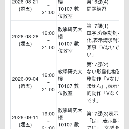
2026-08-21
樓
第16課(4)
~
(週五)
T0107 數
問題練習
21:00
位教室
第17課(1)
教學研究大
19:00
單字,介紹動詞ない
2026-08-28
樓
~
化,表示請求對方步
(週五)
T0107 數
21:00
某事「Vないでく
位教室
い」
第17課(2)
教學研究大
ない形變化複習,表
19:00
2026-09-04
樓
務動作「Vなけれ
~
(週五)
T0107 數
ません」,表示可以
21:00
位教室
的動作「Vなくて
です」
教學研究大
19:00
第17課(3)表示主
2026-09-11
樓
~
「は」,表示期限的
(週五)
T0107 數
21:00
でに」, 文型,例文