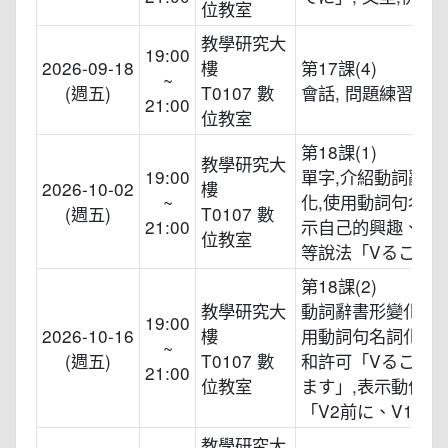
位教室
教學研究大
19:00
2026-09-18
樓
第17課(4)
~
(週五)
T0107 數
會話, 問題練習
21:00
位教室
第18課(1)
教學研究大
19:00
單字,介紹動詞辭書
2026-10-02
樓
~
化,使用動詞句名詞
(週五)
T0107 數
21:00
示自己的興趣、工
位教室
等說法「Vること
第18課(2)
教學研究大
動詞辭書形變化複習
19:00
2026-10-16
樓
用動詞句名詞化表
~
(週五)
T0107 數
和許可「Vること
21:00
位教室
ます」,表示動作順
「V2前に、V1」
教學研究大