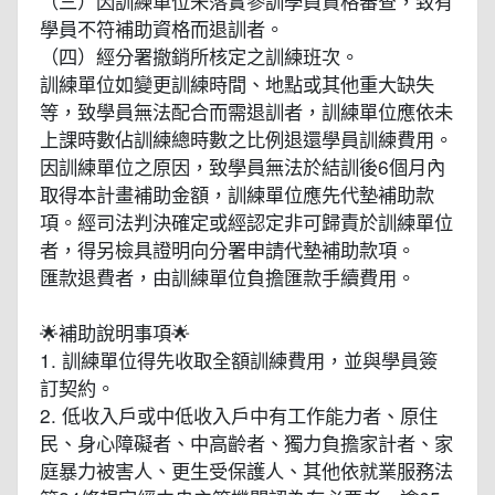
（三）因訓練單位未落實參訓學員資格審查，致有
學員不符補助資格而退訓者。
（四）經分署撤銷所核定之訓練班次。
訓練單位如變更訓練時間、地點或其他重大缺失
等，致學員無法配合而需退訓者，訓練單位應依未
上課時數佔訓練總時數之比例退還學員訓練費用。
因訓練單位之原因，致學員無法於結訓後6個月內
取得本計畫補助金額，訓練單位應先代墊補助款
項。經司法判決確定或經認定非可歸責於訓練單位
者，得另檢具證明向分署申請代墊補助款項。
匯款退費者，由訓練單位負擔匯款手續費用。
🌟補助說明事項🌟
1. 訓練單位得先收取全額訓練費用，並與學員簽
訂契約。
2. 低收入戶或中低收入戶中有工作能力者、原住
民、身心障礙者、中高齡者、獨力負擔家計者、家
庭暴力被害人、更生受保護人、其他依就業服務法