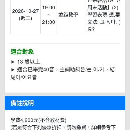
19:00
周末活動】(2)
2026-10-27
~
遠距教學
學習表現-想,要不要
(週二)
21:00
文法: 고 싶다, (으)
요?
適合對象
► 13 歲以上
► 適合已學完40音，主詞助詞은/는.이/가，結
尾아/어요者
備註說明
學費4,200元(不含教材費)
(若是符合下列優惠折扣，請勿繳費，詳細參考下