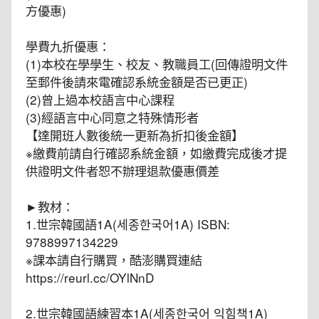
方優惠)
學費九折優惠：
(1)本校在學學生、校友、教職員工(回傳證明文件
至郵件後請來電確認系統金額是否已更正)
(2)曾上過本校語言中心課程
(3)經語言中心同意之特殊情形者
【達開班人數後統一更新為折扣後金額】
※繳費前請自行確認系統金額，如繳費完成後才提
供證明文件者恕不辦理退款優惠價差
►教材：
1.世宗韓國語1A(세종한국어1A) ISBN:
9788997134229
※課本請自行購買，酷澎購買連結
https://reurl.cc/OYlNnD
2.世宗韓國語練習本1A(세종한국어 익힘책1A)