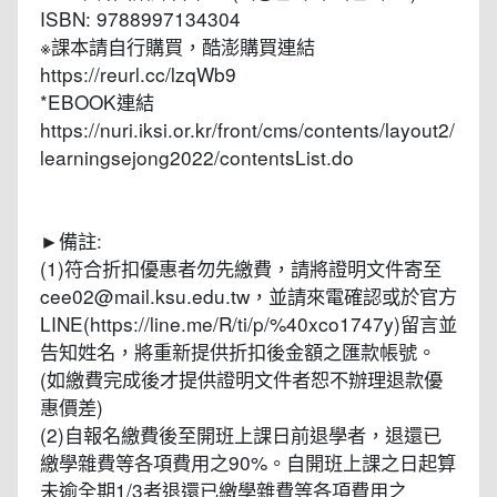
ISBN: 9788997134304
※課本請自行購買，酷澎購買連結
https://reurl.cc/lzqWb9
*EBOOK連結
https://nuri.iksi.or.kr/front/cms/contents/layout2/
learningsejong2022/contentsList.do
►備註:
(1)符合折扣優惠者勿先繳費，請將證明文件寄至
cee02@mail.ksu.edu.tw，並請來電確認或於官方
LINE(https://line.me/R/ti/p/%40xco1747y)留言並
告知姓名，將重新提供折扣後金額之匯款帳號。
(如繳費完成後才提供證明文件者恕不辦理退款優
惠價差)
(2)自報名繳費後至開班上課日前退學者，退還已
繳學雜費等各項費用之90%。自開班上課之日起算
未逾全期1/3者退還已繳學雜費等各項費用之