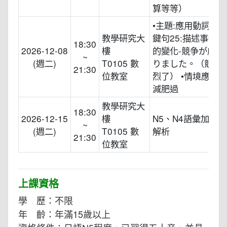
算等等）
•主題:應用動詞た形
教學研究大
鍵句25:描述事物
18:30
2026-12-08
樓
的變化-競争が厳し
~
(週二)
T0105 數
りました。（競爭
21:30
位教室
烈了） •情境應用:
減肥過
教學研究大
18:30
2026-12-15
樓
N5、N4語彙加強
~
(週二)
T0105 數
解析
21:30
位教室
上課資格
學 歷：不限
年 齡：年滿15歲以上