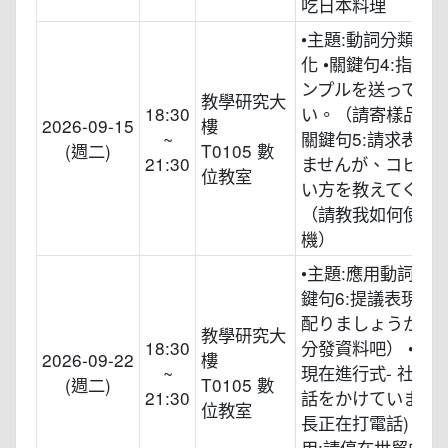
吃日本料理
•主題:動詞分類與
化 •關鍵句4:指示表
ンプルを送ってく
教學研究大
18:30
い。（請寄樣品給我
2026-09-15
樓
~
關鍵句5:請求表現-
(週二)
T0105 數
21:30
ませんが、コピー
位教室
い方を教えてくだ
（請教我如何使用
機）
•主題:應用動詞て形
鍵句6:提議表現- 
配りましょうか。
教學研究大
18:30
分發資料吧） •關鍵
2026-09-22
樓
~
現在進行式- 社長
(週二)
T0105 數
21:30
話をかけています。
位教室
長正在打電話) •情
用:請停在世貿中心