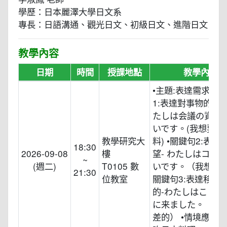
學歷：日本麗澤大學日文系
專長：日語溝通、觀光日文、初級日文、進階日文
教學內容
日期
時間
授課地點
教學內容
•主題:表達需求 •
1:表達對事物的需求
たしは会議の資料
いです。(我想要開
教學研究大
料) •關鍵句2:表達
18:30
2026-09-08
樓
望- わたしはコピ
~
(週二)
T0105 數
いです。（我想要影印
21:30
位教室
關鍵句3:表達移動
的-わたしはここへ
に来ました。（我
差的） •情境應用: