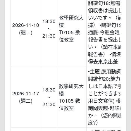
關鍵句18:無需承擔
領収書は提出しな
教學研究大
いいです。（無須
18:30
2026-11-10
樓
據） •關鍵句19:
~
(週二)
T0105 數
通牒-今週金曜日ま
21:30
位教室
報告書を提出して
い。（請在本周五
報告書） •情境應用
得去東京出差
•主題:應用動詞辞書
關鍵句20:能力表現
教學研究大
しは日本語で手紙
18:30
2026-11-17
樓
ことができます。(
~
(週二)
T0105 數
用日文寫信) •關鍵句
21:30
位教室
詢問興趣-趣味は何
か。（您的興趣是
麼?）