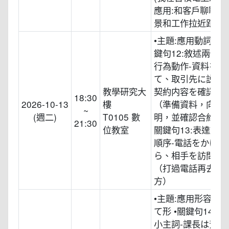
應用:和客戶聊聊家
景和工作拉近距離
•主題:應用動詞て形
鍵句12:敘述兩個
行為動作-資料を準
て、取引先に説明
教學研究大
契約内容を確認し
18:30
2026-10-13
樓
（準備資料，向客
~
(週二)
T0105 數
明，並確認合約內容。
21:30
位教室
關鍵句13:表達動
順序-電話をかけて
ら、相手を訪問し
（打過電話再去拜
方）
•主題:應用形容詞
て形 •關鍵句14:
小主詞-課長は背が