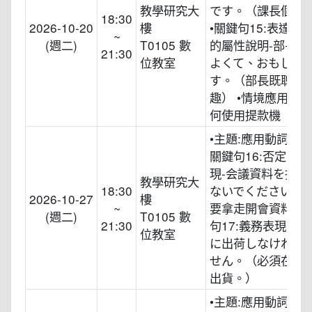
教學研究大
です。（課長個子
18:30
2026-10-20
樓
•關鍵句15:表達兩
~
(週二)
T0105 數
的屬性說明-部長は
21:30
位教室
よくて、おもしろ
す。（部長既聰明
趣） •情境應用:請
何使用提款機
•主題:應用動詞ない
關鍵句16:否定的
現-会議資料を持ち
教學研究大
18:30
ないでください。
2026-10-27
樓
~
要拿走開會資料） 
(週二)
T0105 數
21:30
句17:義務表現-来
位教室
に出荷しなければ
せん。（必須在下
出貨。）
•主題:應用動詞ない