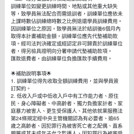
訓練單位如變更訓練時間、地點或其他重大缺失
等，致學員無法配合而需退訓者，訓練單位應依未
上課時數佔訓練總時數之比例退還學員訓練費用。
因訓練單位之原因，致學員無法於結訓後6個月內
取得本計畫補助金額，訓練單位應先代墊補助款
項。經司法判決確定或經認定非可歸責於訓練單位
者，得另檢具證明向分署申請代墊補助款項。
匯款退費者，由訓練單位負擔匯款手續費用。
🌟補助說明事項🌟
1. 訓練單位得先收取全額訓練費用，並與學員簽
訂契約。
2. 低收入戶或中低收入戶中有工作能力者、原住
民、身心障礙者、中高齡者、獨力負擔家計者、家
庭暴力被害人、更生受保護人、其他依就業服務法
第24條規定經中央主管機關認為有必要者、逾65
歲之高齡者、因犯罪行為被害死亡者之配偶、直系
親屬或其未成年子女之監護人、因犯罪行為被害受