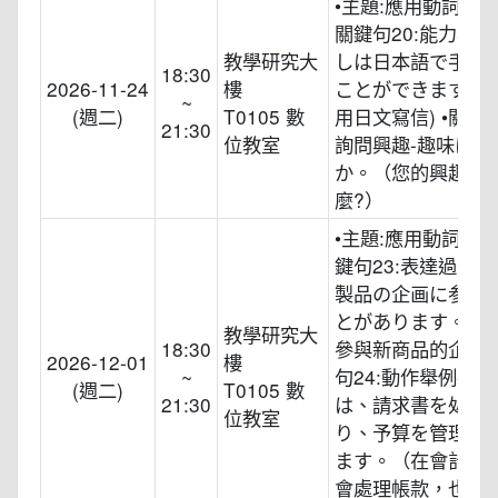
•主題:應用動詞辞書
關鍵句20:能力表現
教學研究大
しは日本語で手紙
18:30
2026-11-24
樓
ことができます。(
~
(週二)
T0105 數
用日文寫信) •關鍵句
21:30
位教室
詢問興趣-趣味は何
か。（您的興趣是
麼?）
•主題:應用動詞た形
鍵句23:表達過去經
製品の企画に参加
とがあります。（
教學研究大
18:30
參與新商品的企劃) 
2026-12-01
樓
~
句24:動作舉例-経
(週二)
T0105 數
21:30
は、請求書を処理
位教室
り、予算を管理し
ます。（在會計部
會處理帳款，也會