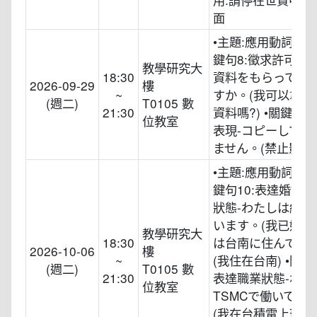
面
•主題:應用動詞て形
鍵句8:徵求許可-会
教學研究大
18:30
資料をもらっても
2026-09-29
樓
~
すか。(我可以拿走
(週二)
T0105 數
21:30
資料嗎?) •關鍵句9
位教室
表現-コピーしては
ません。(禁止影印)
•主題:應用動詞て形
鍵句10:表達婚姻
狀態-わたしは結婚
います。(我已婚)-
教學研究大
18:30
は台南に住んでい
2026-10-06
樓
~
(我住在台南) •關鍵句
(週二)
T0105 數
21:30
表達職業狀態-わた
位教室
TSMCで働いてい
(我在台積電上班) 