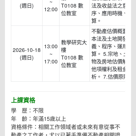
~
(週日)
T0108 數
法及收益法之意義
12:00
位教室
序、應用時機、案
算。
不動產估價概要(二) 
本法及土地開發分
教學研究大
13:00
義、程序、運用時
2026-10-18
樓
~
算。 5.宗地、土地
(週日)
T0108 數
17:00
物及房地估價解析。 
位教室
他項權利及租金估
析。 7.估價原則解
上課資格
學 歷：不限
年 齡：年滿15歲以上
資格條件：相關工作領域者或未來有意從事不
動產之工作者，尤以已著手準備不動產相關證