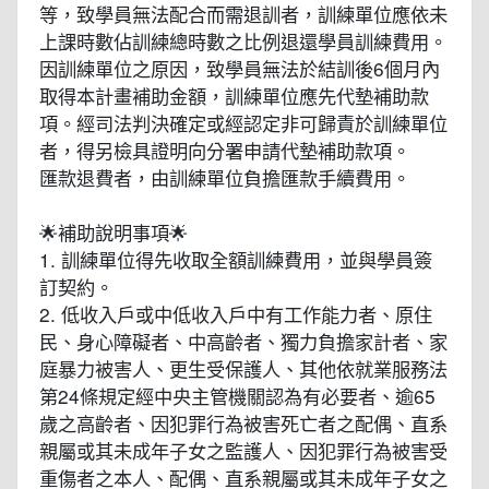
等，致學員無法配合而需退訓者，訓練單位應依未
上課時數佔訓練總時數之比例退還學員訓練費用。
因訓練單位之原因，致學員無法於結訓後6個月內
取得本計畫補助金額，訓練單位應先代墊補助款
項。經司法判決確定或經認定非可歸責於訓練單位
者，得另檢具證明向分署申請代墊補助款項。
匯款退費者，由訓練單位負擔匯款手續費用。
🌟補助說明事項🌟
1. 訓練單位得先收取全額訓練費用，並與學員簽
訂契約。
2. 低收入戶或中低收入戶中有工作能力者、原住
民、身心障礙者、中高齡者、獨力負擔家計者、家
庭暴力被害人、更生受保護人、其他依就業服務法
第24條規定經中央主管機關認為有必要者、逾65
歲之高齡者、因犯罪行為被害死亡者之配偶、直系
親屬或其未成年子女之監護人、因犯罪行為被害受
重傷者之本人、配偶、直系親屬或其未成年子女之