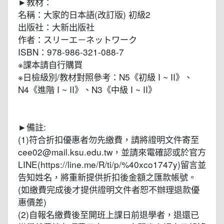
►教材：
名稱：大家的日本語(改訂版) 初級2
出版社：大新出版社
作者：スリーエ－ネットワーク
ISBN：978-986-321-088-7
※課本請自行購買
※日檢級別/教材對照參考：N5《初級 I ~ II》、
N4《進階 I ~ II》、N3《中級 I ~ II》
►備註:
(1)符合折扣優惠者勿先繳費，請將證明文件寄至
cee02@mail.ksu.edu.tw，並請來電確認或於官方
LINE(https://line.me/R/ti/p/%40xco1747y)留言並
告知姓名，將重新提供折扣後金額之匯款帳號。
(如繳費完成後才提供證明文件者恕不辦理退款優
惠價差)
(2)自報名繳費後至開班上課日前退學者，退還已