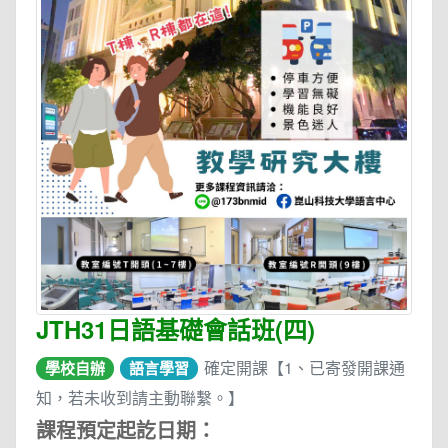
JTH31日語基礎會話班(四)
確定開課【1、已寄發開課通
學校自辦
語言學習
知，若未收到請主動聯繫。】
課程預定起訖日期：