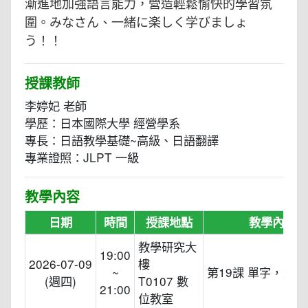
漸進地加強語言能力，營造輕鬆愉快的學習氛
圍。みなさん、一緒に楽しく学びましょ
う！！
授課教師
李婷妃 老師
學歷：日本國際大學 經營學系
專長：日語教學基礎~高級、日語翻譯
專業證照：JLPT 一級
教學內容
日期
時間
授課地點
教學內容
教學研究大
19:00
2026-07-09
樓
~
第19課 單字，文型
(週四)
T0107 數
21:00
位教室