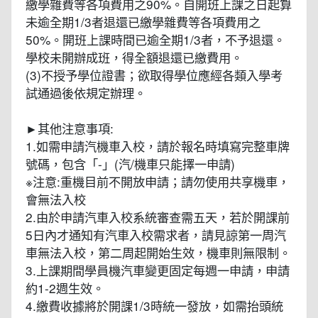
繳學雜費等各項費用之90%。自開班上課之日起算
未逾全期1/3者退還已繳學雜費等各項費用之
50%。開班上課時間已逾全期1/3者，不予退還。
學校未開辦成班，得全額退還已繳費用。
(3)不授予學位證書；欲取得學位應經各類入學考
試通過後依規定辦理。
►其他注意事項:
1.如需申請汽機車入校，請於報名時填寫完整車牌
號碼，包含「-」(汽/機車只能擇一申請)
※注意:重機目前不開放申請；請勿使用共享機車，
會無法入校
2.由於申請汽車入校系統審查需五天，若於開課前
5日內才通知有汽車入校需求者，請見諒第一周汽
車無法入校，第二周起開始生效，機車則無限制。
3.上課期間學員機汽車變更固定每週一申請，申請
約1-2週生效。
4.繳費收據將於開課1/3時統一發放，如需抬頭統