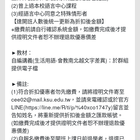
(2)曾上過本校語言中心課程
(3)經語言中心同意之特殊情形者
【達開班人數後統一更新為折扣後金額】
※繳費前請自行確認系統金額，如繳費完成後才提
供證明文件者恕不辦理退款優惠價差
►教材：
自編講義(生活用語-會教南北越文字差異)：於群組
提供電子檔
►備註:
(1)符合折扣優惠者勿先繳費，請將證明文件寄至
cee02@mail.ksu.edu.tw，並請來電確認或於官方
LINE(https://line.me/R/ti/p/%40xco1747y)留言並
告知姓名，將重新提供折扣後金額之匯款帳號。
(如繳費完成後才提供證明文件者恕不辦理退款優
惠價差)
(2)自報名繳費後至開班上課日前退學者，退還已