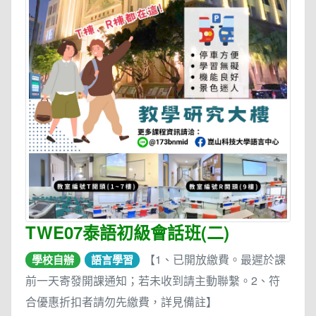
TWE07泰語初級會話班(二)
【1、已開放繳費。最遲於課
學校自辦
語言學習
前一天寄發開課通知；若未收到請主動聯繫。2、符
合優惠折扣者請勿先繳費，詳見備註】