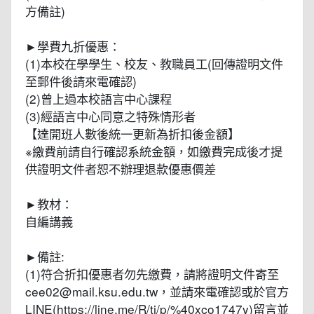
方備註)
►學費九折優惠：
(1)本校在學學生、校友、教職員工(回傳證明文件
至郵件後請來電確認)
(2)曾上過本校語言中心課程
(3)經語言中心同意之特殊情形者
【達開班人數後統一更新為折扣後金額】
※繳費前請自行確認系統金額，如繳費完成後才提
供證明文件者恕不辦理退款優惠價差
►教材：
自編講義
►備註:
(1)符合折扣優惠者勿先繳費，請將證明文件寄至
cee02@mail.ksu.edu.tw，並請來電確認或於官方
LINE(https://line.me/R/ti/p/%40xco1747y)留言並