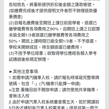
告知姓名，將重新提供折扣後金額之匯款帳號。
(如繳費完成後才提供證明文件者恕不辦理退款優
惠價差)
(2)自報名繳費後至開班上課日前退學者，退還已
繳學雜費等各項費用之90%。自開班上課之日起算
未逾全期1/3者退還已繳學雜費等各項費用之
50%。開班上課時間已逾全期1/3者，不予退還。
學校未開辦成班，得全額退還已繳費用。
(3)不授予學位證書；欲取得學位應經各類入學考
試通過後依規定辦理。
►其他注意事項:
1.如需申請汽機車入校，請於報名時填寫完整車牌
號碼，包含「-」(汽/機車只能擇一申請)
※注意:重機目前不開放申請；請勿使用共享機車，
會無法入校
2.由於申請汽車入校系統審查需五天，若於開課前
5日內才通知有汽車入校需求者，請見諒第一周汽