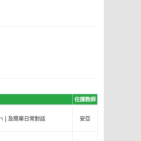
任課教師
 - / -ำ ] 及簡單日常對話
安亞