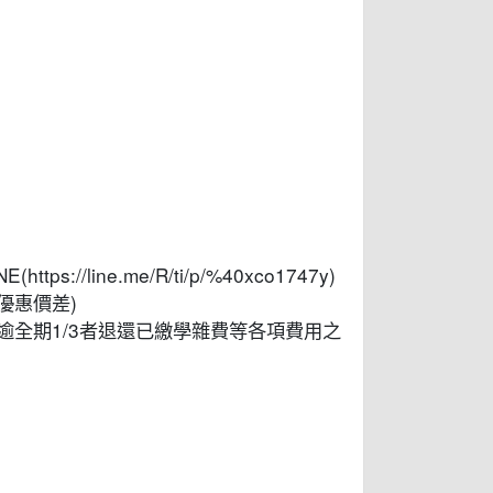
/line.me/R/ti/p/%40xco1747y)
優惠價差)
逾全期1/3者退還已繳學雜費等各項費用之