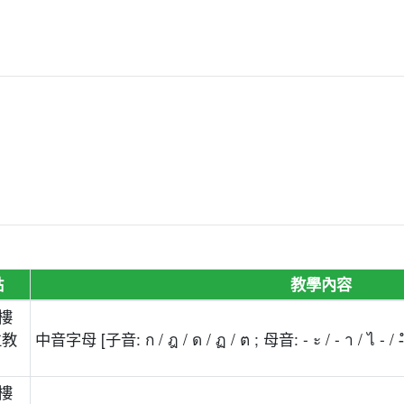
點
教學內容
樓
位教
中音字母 [子音: ก / ฎ / ด / ฏ / ต ; 母音: - ะ / - า / ไ
樓