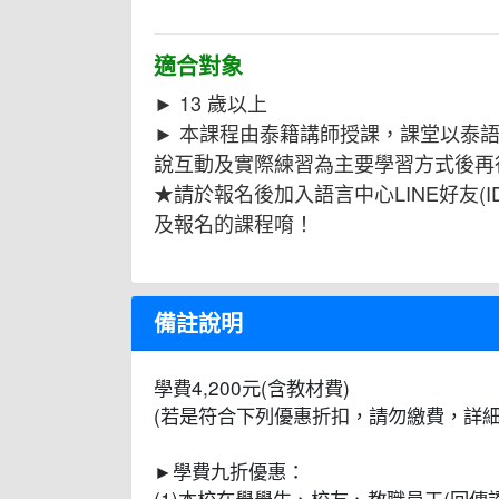
適合對象
► 13 歲以上
► 本課程由泰籍講師授課，課堂以泰
說互動及實際練習為主要學習方式後再
★請於報名後加入語言中心LINE好友(ID: 
及報名的課程唷！
備註說明
學費4,200元(含教材費)
(若是符合下列優惠折扣，請勿繳費，詳細
►學費九折優惠：
(1)本校在學學生、校友、教職員工(回傳