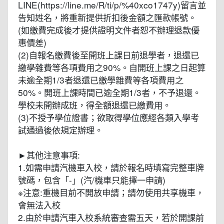
LINE(https://line.me/R/ti/p/%40xco1747y)留言並
告知姓名，將重新提供折扣後金額之匯款帳號。
(如繳費完成後才提供證明文件者恕不辦理退款優
惠價差)
(2)自報名繳費後至開班上課日前退學者，退還已
繳學雜費等各項費用之90%。自開班上課之日起算
未逾全期1/3者退還已繳學雜費等各項費用之
50%。開班上課時間已逾全期1/3者，不予退還。
學校未開辦成班，得全額退還已繳費用。
(3)不授予學位證書；欲取得學位應經各類入學考
試通過後依規定辦理。
►其他注意事項:
1.如需申請汽機車入校，請於報名時填寫完整車牌
號碼，包含「-」(汽/機車只能擇一申請)
※注意:重機目前不開放申請；請勿使用共享機車，
會無法入校
2.由於申請汽車入校系統審查需五天，若於開課前