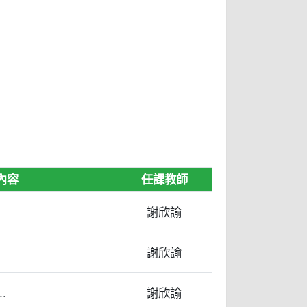
內容
任課教師
謝欣諭
謝欣諭
.
謝欣諭