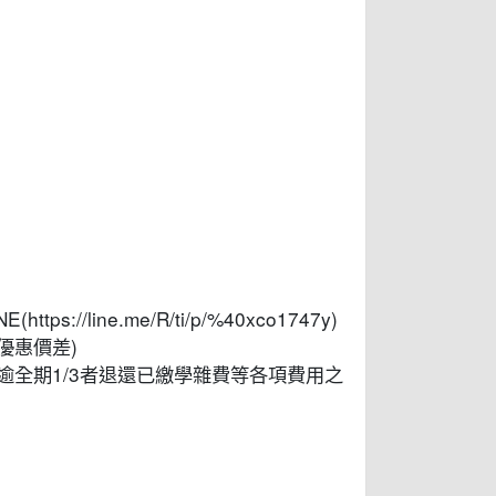
/line.me/R/ti/p/%40xco1747y)
優惠價差)
逾全期1/3者退還已繳學雜費等各項費用之