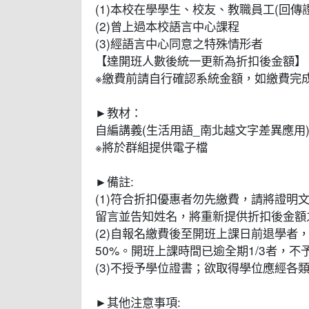
(1)本校在學學生、校友、教職員工(回
(2)曾上過本校語言中心課程
(3)經語言中心同意之特殊情形者
【達開班人數後統一更新為折扣後金額】
※繳費前請自行確認系統金額，如繳費完
►教材：
自編講義(生活用語_南北越文字差異應用
※將於群組提供電子檔
►備註:
(1)符合折扣優惠者勿先繳費，請將證明文件寄至cee0
留言並告知姓名，將重新提供折扣後金額
(2)自報名繳費後至開班上課日前退學者
50%。開班上課時間已逾全期1/3者，
(3)不授予學位證書；欲取得學位應經各
►其他注意事項: