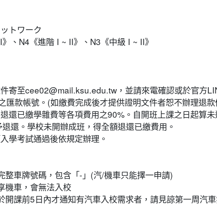
ネットワーク
、N4《進階 I ~ II》、N3《中級 I ~ II》
2@mail.ksu.edu.tw，並請來電確認或於官方LINE(https:/
之匯款帳號。(如繳費完成後才提供證明文件者恕不辦理退款
，退還已繳學雜費等各項費用之90%。自開班上課之日起算未
不予退還。學校未開辦成班，得全額退還已繳費用。
類入學考試通過後依規定辦理。
完整車牌號碼，包含「-」(汽/機車只能擇一申請)
共享機車，會無法入校
若於開課前5日內才通知有汽車入校需求者，請見諒第一周汽