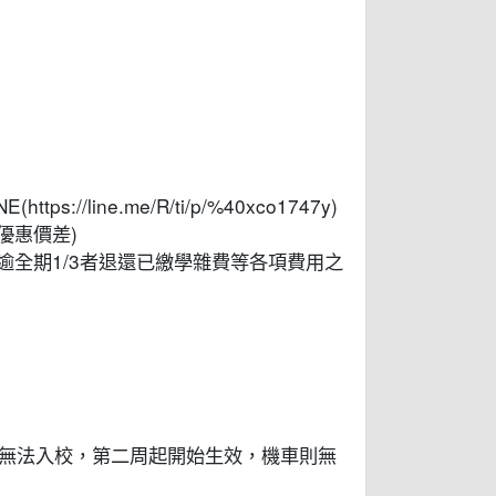
/line.me/R/ti/p/%40xco1747y)
優惠價差)
逾全期1/3者退還已繳學雜費等各項費用之
車無法入校，第二周起開始生效，機車則無