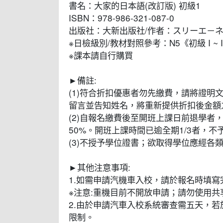
書名：大家的日本語(改訂版) 初級1
ISBN：978-986-321-087-0
出版社：大新出版社/作者：スリーエ－
※日檢級別/教材對照參考：N5《初級 I ~ II》
※課本請自行購買
►備註:
(1)符合折扣優惠者勿先繳費，請將證明文件寄至cee0
留言並告知姓名，將重新提供折扣後金額
(2)自報名繳費後至開班上課日前退學者
50%。開班上課時間已逾全期1/3者，
(3)不授予學位證書；欲取得學位應經各
►其他注意事項:
1.如需申請汽機車入校，請於報名時填寫
※注意:重機目前不開放申請；請勿使用
2.由於申請汽車入校系統審查需五天，
限制。