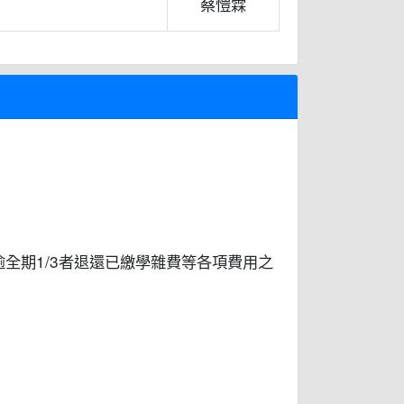
蔡愷霖
全期1/3者退還已繳學雜費等各項費用之