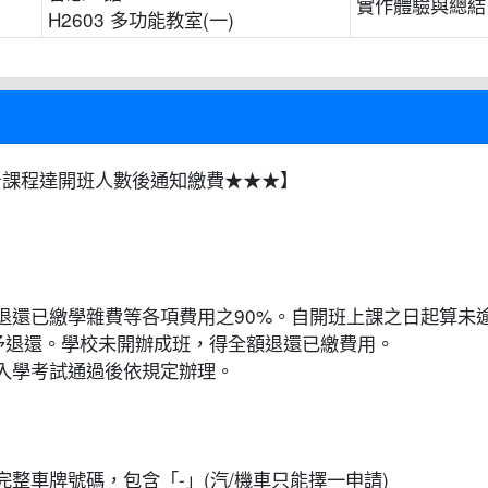
實作體驗與總結
H2603 多功能教室(一)
★★課程達開班人數後通知繳費★★★】
退還已繳學雜費等各項費用之90%。自開班上課之日起算未逾
不予退還。學校未開辦成班，得全額退還已繳費用。
類入學考試通過後依規定辦理。
完整車牌號碼，包含「-」(汽/機車只能擇一申請)