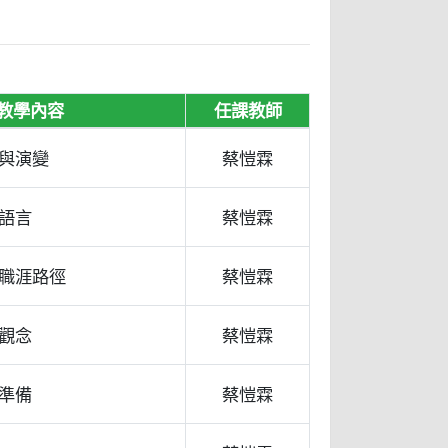
教學內容
任課教師
與演變
蔡愷霖
語言
蔡愷霖
職涯路徑
蔡愷霖
觀念
蔡愷霖
準備
蔡愷霖