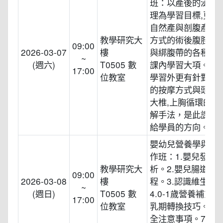
班：以產後的泌乳
理為學習目標,更有
自然產與剖腹產兩
教學研究大
方式的術後腹腔照
09:00
2026-03-07
樓
與綁腹帶的各種手
~
(週六)
T0505 數
課內學習大項。泌
17:00
位教室
學習外更有針對產
的按摩方式與頭壓
大椎,上胸循環的術
解手法，是此課程
給學員的方向。
嬰幼兒營養學與副
作班：1.嬰兒發育
教學研究大
析。2.嬰兒腸道發
09:00
2026-03-08
樓
程。3.認識維生素
~
(週日)
T0505 數
4.0-1歲營養補充。
17:00
位教室
乳期轉換技巧。6.
全注意事項。7.嬰