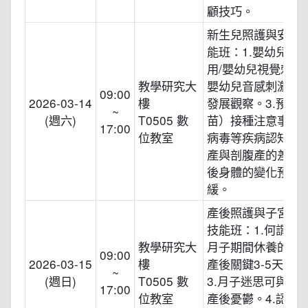
顧技巧。
新生兒照護與安撫
能班：1.嬰幼兒閃
用/嬰幼兒視覺刺激。
教學研究大
嬰幼兒音感刺激/嬰
09:00
2026-03-14
樓
發展觀察。3.預防
~
(週六)
T0505 數
苗）接種注意事項。
17:00
位教室
病毒等疾病認知。5
產與剖腹產的差異。
後身體的變化預防
緩。
產後照護與子宮按
技能班：1.何謂坐
教學研究大
月子期間休養的重點
09:00
2026-03-15
樓
產後關鍵3-5天須
~
(週日)
T0505 數
3.月子迷思可與否/
17:00
位教室
產後憂鬱。4.認識惡