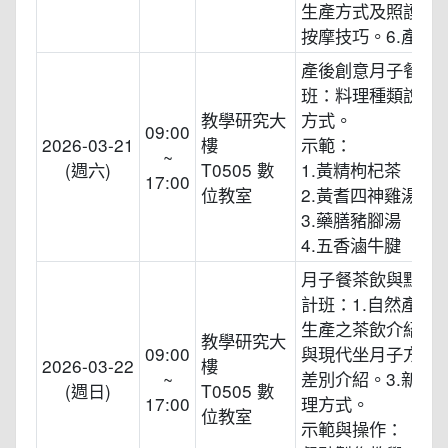
生產方式及照護。5
按摩技巧。6.產後
產後創意月子餐料
班：料理種類說明
教學研究大
方式。
09:00
2026-03-21
樓
示範：
~
(週六)
T0505 數
1.黃精枸杞茶
17:00
位教室
2.黃耆四神雞湯
3.藥膳豬腳湯
4.五香滷牛腱
月子餐茶飲與點心
計班：1.自然產/剖
生產之茶飲介紹。2
教學研究大
09:00
與現代坐月子方式
2026-03-22
樓
~
差別介紹。3.新式
(週日)
T0505 數
17:00
理方式。
位教室
示範與操作：