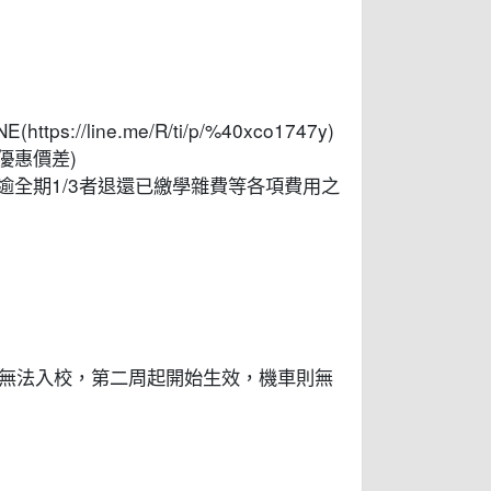
/line.me/R/ti/p/%40xco1747y)
優惠價差)
逾全期1/3者退還已繳學雜費等各項費用之
車無法入校，第二周起開始生效，機車則無