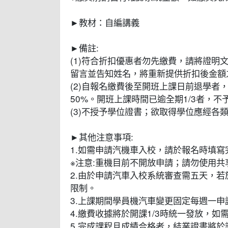
►教材：自編講義
►備註:
(1)符合折扣優惠者勿先繳費，請將證明文件寄至cee0
留言並告知姓名，將重新提供折扣後金額
(2)自報名繳費後至開班上課日前退學者
50%。開班上課時間已逾全期1/3者，
(3)不授予學位證書；欲取得學位應經各
►其他注意事項:
1.如需申請汽機車入校，請於報名時填寫
※注意:重機目前不開放申請；請勿使用
2.由於申請汽車入校系統審查需五天，
限制。
3.上課期間學員機汽車變更固定每週一申
4.繳費收據將於開課1/3時統一發放，
5.完成課程且成績合格者，結業證書將