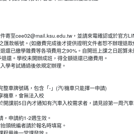
2@mail.ksu.edu.tw，並請來電確認或於官方LINE(https:/
之匯款帳號。(如繳費完成後才提供證明文件者恕不辦理退款
，退還已繳學雜費等各項費用之90%。自開班上課之日起算未
不予退還。學校未開辦成班，得全額退還已繳費用。
類入學考試通過後依規定辦理。
完整車牌號碼，包含「-」(汽/機車只能擇一申請)
共享機車，會無法入校
若於開課前5日內才通知有汽車入校需求者，請見諒第一周汽
請，申請約1-2週生效。
如需抬頭統編者請於報名時填寫。
於課程最後一堂課發放。