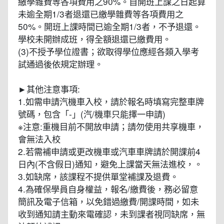
繳學雜費等各項費用之90%。自開班上課之日起算
未逾全期1/3者退還已繳學雜費等各項費用之
50%。開班上課時間已逾全期1/3者，不予退還。
學校未開辦成班，得全額退還已繳費用。
(3)不授予學位證書；欲取得學位應經各類入學考
試通過後依規定辦理。
►其他注意事項:
1.如需申請汽機車入校，請於報名時填寫完整車牌
號碼，包含「-」(汽/機車只能擇一申請)
※注意:重機目前不開放申請；請勿使用共享機車，
會無法入校
2.若需補申請或更改機車或汽車車牌請於開課前4
日內(不含假日)通知，避免上課當天無法進校，。
3.如缺席，該課程不提供單堂補課及退費。
4.為確保學員自身權益，報名/繳費後，務必留意
簡訊及電子信箱，以免錯過繳費/開課時間，如未
收到通知請主動來電確認，未到課者視同缺席，無