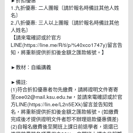
►折扣優惠
1.九折優惠: 二人團報〔請於報名時備註其他人姓
名〕
2.八折優惠: 三人以上團報〔請於報名時備註其他
人姓名〕
【請來電確認或於官方
LINE(https://line.me/R/ti/p/%40xco1747y)留言告
知，將重新提供折扣後金額之匯款帳號。】
►教材：自編講義
►備註:
(1)符合折扣優惠者勿先繳費，請將證明文件寄寄
至cee02@mail.ksu.edu.tw，並請來電確認或於官
方LINE(https://lin.ee/L2n5EXk)留言並告知姓
名，將重新提供折扣後金額之匯款帳號。(如繳費
完成後才提供證明文件者恕不辦理退款優惠價差)
(2)自報名繳費後至開班上課日前退學者，退還已