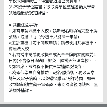
學校未開辦成班，得全額退還已繳費用。
(3)不授予學位證書；欲取得學位應經各類入學考
試通過後依規定辦理。
►其他注意事項:
1.如需申請汽機車入校，請於報名時填寫完整車牌
號碼，包含「-」(汽/機車只能擇一申請)
※注意:重機目前不開放申請；請勿使用共享機車，
會無法入校
2.若需補申請或更改機車或汽車車牌請於開課前4
日內(不含假日)通知，避免上課當天無法進校，。
3.如缺席，該課程不提供單堂補課及退費。
4.為確保學員自身權益，報名/繳費後，務必留意
簡訊及電子信箱，以免錯過繳費/開課時間，如未
收到通知請主動來電確認，未到課者視同缺席，無
法額外補課。