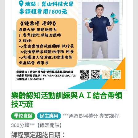
樂齡認知活動訓練與ＡＩ結合帶領
技巧班
***通過長照積分 專業課程
學校自辦
民生應用
360分鐘***【確定開課】
課程預定起訖日期：