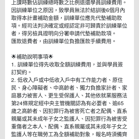
上課時數佔訓練總時數之比例退還學員訓練費用。
因訓練單位之原因，致學員無法於結訓後6個月內
取得本計畫補助金額，訓練單位應先代墊補助款
項。經司法判決確定或經認定非可歸責於訓練單位
者，得另檢具證明向分署申請代墊補助款項。
匯款退費者，由訓練單位負擔匯款手續費用。
🌟補助說明事項🌟
1. 訓練單位得先收取全額訓練費用，並與學員簽
訂契約。
2. 低收入戶或中低收入戶中有工作能力者、原住
民、身心障礙者、中高齡者、獨力負擔家計者、家
庭暴力被害人、更生受保護人、其他依就業服務法
第24條規定經中央主管機關認為有必要者、逾65
歲之高齡者、因犯罪行為被害死亡者之配偶、直系
親屬或其未成年子女之監護人、因犯罪行為被害受
重傷者之本人、配偶、直系親屬或其未成年子女之
監護人等在職勞工為全額補助對象，報名時須備齊