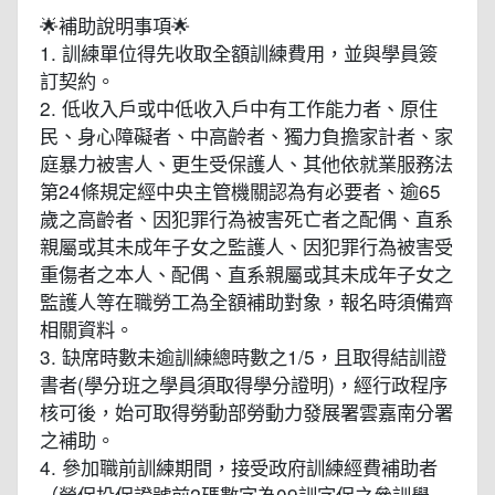
🌟補助說明事項🌟
1. 訓練單位得先收取全額訓練費用，並與學員簽
訂契約。
2. 低收入戶或中低收入戶中有工作能力者、原住
民、身心障礙者、中高齡者、獨力負擔家計者、家
庭暴力被害人、更生受保護人、其他依就業服務法
第24條規定經中央主管機關認為有必要者、逾65
歲之高齡者、因犯罪行為被害死亡者之配偶、直系
親屬或其未成年子女之監護人、因犯罪行為被害受
重傷者之本人、配偶、直系親屬或其未成年子女之
監護人等在職勞工為全額補助對象，報名時須備齊
相關資料。
3. 缺席時數未逾訓練總時數之1/5，且取得結訓證
書者(學分班之學員須取得學分證明)，經行政程序
核可後，始可取得勞動部勞動力發展署雲嘉南分署
之補助。
4. 參加職前訓練期間，接受政府訓練經費補助者
（勞保投保證號前2碼數字為09訓字保之參訓學