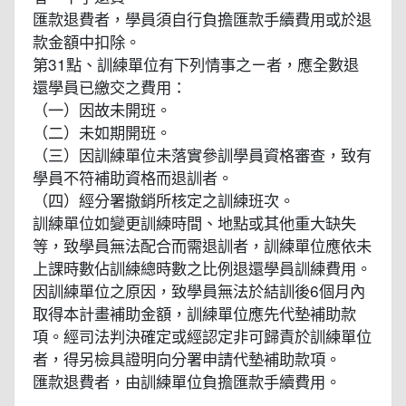
匯款退費者，學員須自行負擔匯款手續費用或於退
款金額中扣除。
第31點、訓練單位有下列情事之ㄧ者，應全數退
還學員已繳交之費用：
（一）因故未開班。
（二）未如期開班。
（三）因訓練單位未落實參訓學員資格審查，致有
學員不符補助資格而退訓者。
（四）經分署撤銷所核定之訓練班次。
訓練單位如變更訓練時間、地點或其他重大缺失
等，致學員無法配合而需退訓者，訓練單位應依未
上課時數佔訓練總時數之比例退還學員訓練費用。
因訓練單位之原因，致學員無法於結訓後6個月內
取得本計畫補助金額，訓練單位應先代墊補助款
項。經司法判決確定或經認定非可歸責於訓練單位
者，得另檢具證明向分署申請代墊補助款項。
匯款退費者，由訓練單位負擔匯款手續費用。