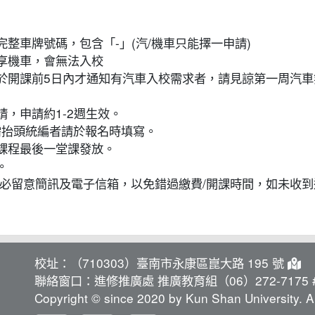
完整車牌號碼，包含「-」(汽/機車只能擇一申請)
共享機車，會無法入校
若於開課前5日內才通知有汽車入校需求者，請見諒第一周汽
請，申請約1-2週生效。
如需抬頭統編者請於報名時填寫。
於課程最後一堂課發放。
。
，務必留意簡訊及電子信箱，以免錯過繳費/開課時間，如未收
校址：（710303）臺南市永康區崑大路 195 號
聯絡窗口：進修推廣處 推廣教育組（06）272-7175 #
Copyright © since 2020 by Kun Shan University. Al