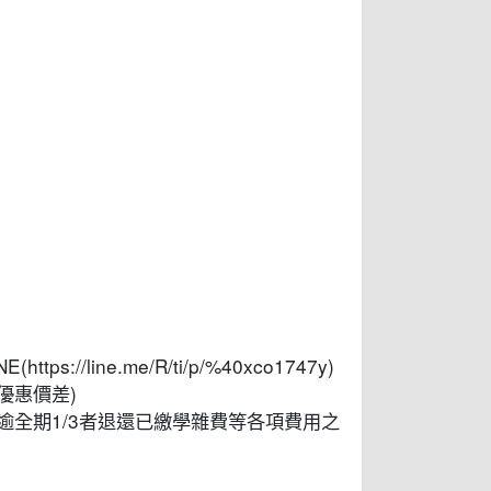
/line.me/R/ti/p/%40xco1747y)
優惠價差)
逾全期1/3者退還已繳學雜費等各項費用之