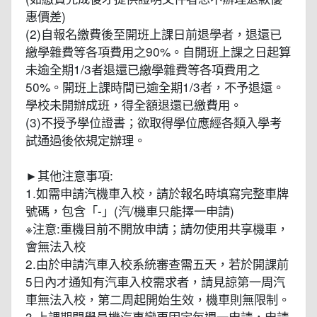
惠價差)
(2)自報名繳費後至開班上課日前退學者，退還已
繳學雜費等各項費用之90%。自開班上課之日起算
未逾全期1/3者退還已繳學雜費等各項費用之
50%。開班上課時間已逾全期1/3者，不予退還。
學校未開辦成班，得全額退還已繳費用。
(3)不授予學位證書；欲取得學位應經各類入學考
試通過後依規定辦理。
►其他注意事項:
1.如需申請汽機車入校，請於報名時填寫完整車牌
號碼，包含「-」(汽/機車只能擇一申請)
※注意:重機目前不開放申請；請勿使用共享機車，
會無法入校
2.由於申請汽車入校系統審查需五天，若於開課前
5日內才通知有汽車入校需求者，請見諒第一周汽
車無法入校，第二周起開始生效，機車則無限制。
3.上課期間學員機汽車變更固定每週一申請，申請