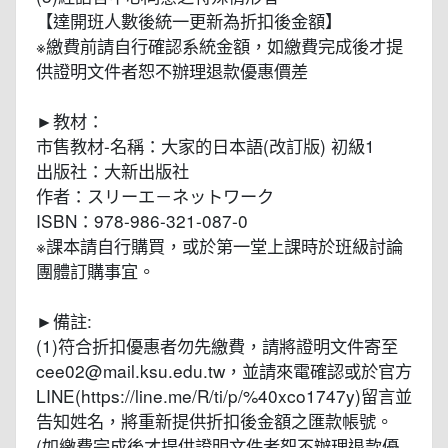
【達開班人數後統一更新為折扣後金額】
※繳費前請自行確認系統金額，如繳費完成後才提
供證明文件者恕不辦理退款優惠價差
►教材：
市售教材-名稱：大家的日本語(改訂版) 初級1
出版社：大新出版社
作者：スリーエ－ネットワーク
ISBN：978-986-321-087-0
※課本請自行購買，或於第一堂上課時於班級討論
團體訂購事宜。
►備註:
(1)符合折扣優惠者勿先繳費，請將證明文件寄至
cee02@mail.ksu.edu.tw，並請來電確認或於官方
LINE(https://line.me/R/ti/p/%40xco1747y)留言並
告知姓名，將重新提供折扣後金額之匯款帳號。
(如繳費完成後才提供證明文件者恕不辦理退款優