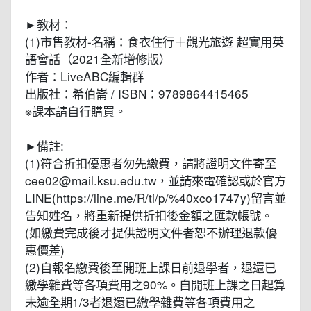
►教材：
(1)市售教材-名稱：食衣住行＋觀光旅遊 超實用英
語會話（2021全新增修版）
作者：LiveABC編輯群
出版社：希伯崙 / ISBN：9789864415465
※課本請自行購買。
►備註:
(1)符合折扣優惠者勿先繳費，請將證明文件寄至
cee02@mail.ksu.edu.tw，並請來電確認或於官方
LINE(https://line.me/R/ti/p/%40xco1747y)留言並
告知姓名，將重新提供折扣後金額之匯款帳號。
(如繳費完成後才提供證明文件者恕不辦理退款優
惠價差)
(2)自報名繳費後至開班上課日前退學者，退還已
繳學雜費等各項費用之90%。自開班上課之日起算
未逾全期1/3者退還已繳學雜費等各項費用之