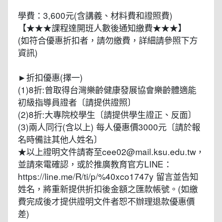
學費：3,600元(含講義、材料費和證照費)
【★★★課程達開班人數後通知繳費★★★】
(如符合優惠折扣者，請勿繳費，詳細請參照下方
資訊)
►折扣優惠(擇一)
(1)8折:曾取得台灣樂齡健康發展協會樂齡體適能
初級指導員證者〔請提供證照〕
(2)8折:大專院校學生〔請提供學生證正、反面〕
(3)兩人同行(含以上) 每人優惠價3000元〔請於報
名時備註其他人姓名〕
★以上證明文件請寄至cee02@mail.ksu.edu.tw，
並請來電確認，或於推廣教育官方LINE：
https://line.me/R/ti/p/%40xco1747y 留言並告知
姓名，將重新提供折扣後金額之匯款帳號。(如繳
費完成後才提供證明文件者恕不辦理退款優惠價
差)