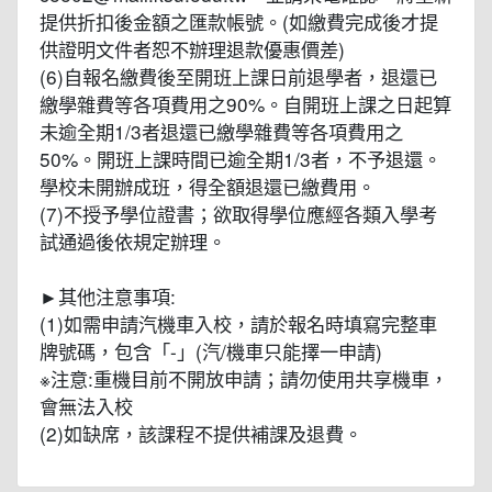
提供折扣後金額之匯款帳號。(如繳費完成後才提
供證明文件者恕不辦理退款優惠價差)
(6)自報名繳費後至開班上課日前退學者，退還已
繳學雜費等各項費用之90%。自開班上課之日起算
未逾全期1/3者退還已繳學雜費等各項費用之
50%。開班上課時間已逾全期1/3者，不予退還。
學校未開辦成班，得全額退還已繳費用。
(7)不授予學位證書；欲取得學位應經各類入學考
試通過後依規定辦理。
►其他注意事項:
(1)如需申請汽機車入校，請於報名時填寫完整車
牌號碼，包含「-」(汽/機車只能擇一申請)
※注意:重機目前不開放申請；請勿使用共享機車，
會無法入校
(2)如缺席，該課程不提供補課及退費。