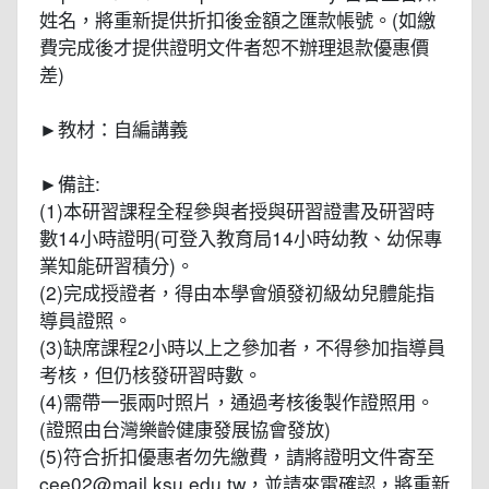
姓名，將重新提供折扣後金額之匯款帳號。(如繳
費完成後才提供證明文件者恕不辦理退款優惠價
差)
►教材：自編講義
►備註:
(1)本研習課程全程參與者授與研習證書及研習時
數14小時證明(可登入教育局14小時幼教、幼保專
業知能研習積分)。
(2)完成授證者，得由本學會頒發初級幼兒體能指
導員證照。
(3)缺席課程2小時以上之參加者，不得參加指導員
考核，但仍核發研習時數。
(4)需帶一張兩吋照片，通過考核後製作證照用。
(證照由台灣樂齡健康發展協會發放)
(5)符合折扣優惠者勿先繳費，請將證明文件寄至
cee02@mail.ksu.edu.tw，並請來電確認，將重新