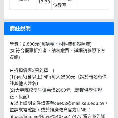
17:30
位教室
備註說明
學費：2,800元(含講義、材料費和證照費)
(如符合優惠折扣者，請勿繳費，詳細請參照下方
資訊)
►折扣優惠:(只能擇一)
(1))兩人(含以上)同行每人2500元〔請於報名時備
註其他人姓名〕
(2)大專院校學生優惠價2300元〔請提供學生證
正、反面〕
★以上證明文件請寄至cee02@mail.ksu.edu.tw，
並請來電確認，或於推廣教育官方LINE：
https://line.me/R/ti/p/%40xco1747y 留言並告知