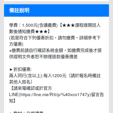
備註說明
學費：1,500元(含講義費)【★★★課程達開班人
數後通知繳費★★★】
(若是符合下列優惠折扣，請勿繳費，詳細參考下
方優惠)
※繳費前請自行確認系統金額，如繳費完成後才提
供證明文件者恕不辦理退款優惠價差
►折扣優惠:
兩人同行(含以上):每人1200元〔請於報名時備註
其他人姓名〕
【請來電確認或於官方
LINE(https://line.me/R/ti/p/%40xco1747y)留言告
知】