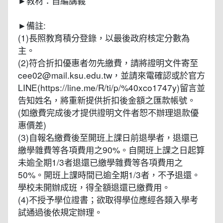
►教材：自編講義
►備註:
(1)長照教育積分登錄，以最後政府核定分數為
主。
(2)符合折扣優惠者勿先繳費，請將證明文件寄至
cee02@mail.ksu.edu.tw，並請來電確認或於官方
LINE(https://line.me/R/ti/p/%40xco1747y)留言並
告知姓名，將重新提供折扣後金額之匯款帳號。
(如繳費完成後才提供證明文件者恕不辦理退款優
惠價差)
(3)自報名繳費後至開班上課日前退學者，退還已
繳學雜費等各項費用之90%。自開班上課之日起算
未逾全期1/3者退還已繳學雜費等各項費用之
50%。開班上課時間已逾全期1/3者，不予退還。
學校未開辦成班，得全額退還已繳費用。
(4)不授予學位證書；欲取得學位應經各類入學考
試通過後依規定辦理。