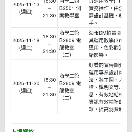
18:30
商學二館
具運用教學(1) 工
2025-11-13
~
B2501 個
實務操作，由淺入
(週四)
21:30
案教學室
需設計基礎，就能
手。
商學二館
海報DM拍賣圖片設
18:30
2025-11-18
B2609 電
具運用教學(2)色彩
~
(週二)
腦教室
運用，色彩對消費
21:30
（二）
緒影響。
好看的宣傳圖要這樣
運用專業設計師的
商學二館
18:30
法，將主圖、大標
2025-11-20
B2609 電
~
標、說明文等…多
(週四)
腦教室
21:30
息，有效地結構布
（二）
資訊有效精準的傳
眾，提高消費慾望
上課資格