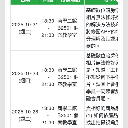
基礎數位暗房修圖術(
相片無法修好通常
18:30
商學二館
2025-10-21
的解決方法技巧不
~
B2501 個
(週二)
將修圖APP的每個
21:30
案教學室
分理解及其運用是
要的。
基礎數位暗房修圖術(
相片無法修好另一
18:30
商學二館
是，知道了工具的
2025-10-23
~
B2501 個
不知從何下手修一
(週四)
21:30
案教學室
片，課堂上會手把
學員一同練習解析
融會貫通。
18:30
商學二館
賣相好的商品應該
2025-10-28
~
B2501 個
(1) 如何依產品的
(週二)
21:30
案教學室
找出拍攝視角展示