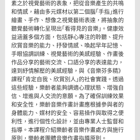
素之於視覺藝術的表象，把從音樂產生的共鳴
和情感，藉由多元媒材以第二個腦｢手指｣進行
繪畫、手作、想像之視覺藝術表達，將抽象的
聽覺藝術轉化呈現出｢看得見的音樂｣。健康效
益涵蓋多個方面，包括靜心專注的聆聽、提升
欣賞音樂的能力、抒發情感、喚起早年記憶、
手眼協調訓練、視覺藝術的美感經驗、作畫後
作品分享的藝術交流、口語分享的表達能力，
達到紓情解壓的美感經驗，與《音樂芬多精》
課程｢肯定自我、欣賞別人｣的社會實踐。透過
這些經驗，樂齡者能夠調適心理狀態、增強自
信、增進與人交流的意願。為了確保訓練效果
和安全性，樂齡音樂作畫計畫應根據參與者的
身體能力、媒材的安全、容易操作與取得之便
利性，進行個性化設計，並由專業人士監督和
指導。本課程介紹樂齡者音樂作畫處方與施行
原則，樂齡者團體音樂作畫指導原則。