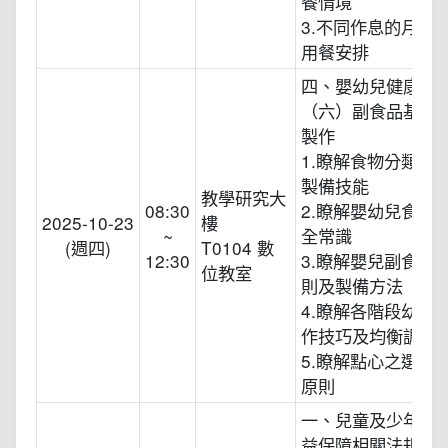
餐情境
3.不同作息的月齡
用餐安排
四、嬰幼兒健康照
（六）副食品基本
製作
1.瞭解食物分類、
製備技能
教學研究大
08:30
2.瞭解嬰幼兒食品
2025-10-23
樓
~
全常識
(週四)
T0104 數
12:30
3.瞭解嬰兒副食品
位教室
則及製備方法
4.瞭解各階段幼兒
作技巧及均衡調配
5.瞭解點心之選擇
原則
一、兒童及少年福
益保障相關法規導