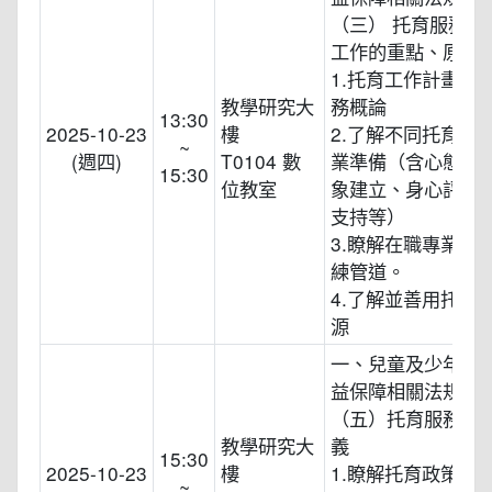
（三） 托育服務內
工作的重點、原則
1.托育工作計畫與
教學研究大
務概論
13:30
2025-10-23
樓
2.了解不同托育型
~
(週四)
T0104 數
業準備（含心態調
15:30
位教室
象建立、身心評估
支持等）
3.瞭解在職專業資
練管道。
4.了解並善用托育
源
一、兒童及少年福
益保障相關法規導
（五）托育服務的
教學研究大
義
15:30
2025-10-23
樓
1.瞭解托育政策對
~