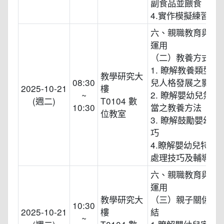
副食品並餵食
4.實作模擬練習
六、親職教育與社
運用
（二）教養方式
1. 瞭解教養類型對
教學研究大
08:30
兒人格發展之影響
2025-10-21
樓
~
2. 瞭解嬰幼兒氣質
(週二)
T0104 數
10:30
當之教養方法
位教室
3. 瞭解鼓勵嬰幼兒
巧
4.瞭解嬰幼兒特殊
處理技巧及輔導方
六、親職教育與社
運用
教學研究大
（三）親子關係與
10:30
2025-10-21
樓
結
~