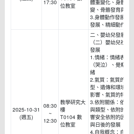
17:30
體重變化、身體比
位教室
變、骨骼發育與肌
3.身體動作發展：
發展、精細動作發
二、嬰幼兒發展
（二）嬰幼兒社會
發展
1.情緒：情緒表達
（哭泣）、覺察與
緒
2.氣質：氣質的定
型、遺傳和環境對
影響、氣質的特性
教學研究大
3.依附關係：依附
08:30
2025-10-31
樓
與類型、依附的發
~
(週五)
T0104 數
響安全依附的因素
12:30
位教室
與日後的發展
4.自我概念：自我