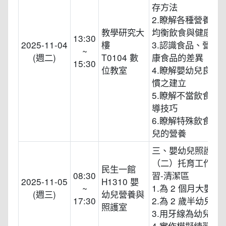
存方法
2.瞭解各種營養素
教學研究大
均衡飲食與健康之
13:30
2025-11-04
樓
3.認識食品、營養
~
(週二)
T0104 數
康食品的差異
15:30
位教室
4.瞭解嬰幼兒良好
慣之建立
5.瞭解不當飲食習
導技巧
6.瞭解特殊飲食需
兒的營養
三、嬰幼兒照護技
（二）托育工作實
民生一館
08:30
習-清潔區
2025-11-05
H1310 嬰
~
1.為 2 個月大嬰兒
(週三)
幼兒營養與
17:30
2.為 2 歲半幼兒刷
照護室
3.用牙線為幼兒清
4.實作模擬練習