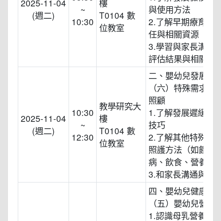
2025-11-04
樓
~
與使用方法
(週二)
T0104 數
10:30
2.了解早期療育的
位教室
任與相關資源
3.學習與家長溝通
評估結果與相關資
二、嬰幼兒發展
（六）特殊需求嬰
照顧
教學研究大
10:30
1.了解發展遲緩兒
2025-11-04
樓
~
技巧
(週二)
T0104 數
12:30
2.了解其他特殊嬰
位教室
照護方法（如餵藥
病、飲食、營養）
3.和家長溝通與合
四、嬰幼兒健康照
（五）嬰幼兒營養
1.認識母乳營養成