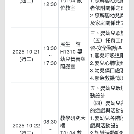
(週二)
T0104 數
1.瞭解嬰幼兒家人/
12:30
位教室
者依附關係之建立
2.瞭解嬰幼兒與其
及家庭關係建立之
三、嬰幼兒照護技
（五）托育工作實
民生一館
13:30
習-安全醫護區
2025-10-21
H1310 嬰
~
1.嬰兒呼吸道阻塞
(週二)
幼兒營養與
17:30
2.嬰兒心肺復甦術
照護室
3.幼兒傷口處理
4.緊急救護情境演
五、嬰幼兒環境規
動設計
（四）嬰幼兒各階
的遊戲與活動設計
教學研究大
1.嬰幼兒各階段發
08:30
2025-10-22
樓
戲與活動設計
~
(週三)
T0104 數
2.認識活動設計參