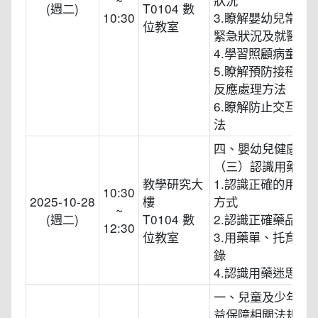
(週二)
T0104 數
10:30
3.瞭解嬰幼兒常見
位教室
緊急狀況及就醫前
4.學習照顧病童的
5.瞭解預防接種種
反應處理方法
6.瞭解防止交互感
法
四、嬰幼兒健康照
（三）認識用藥常
教學研究大
1.認識正確的用藥
10:30
2025-10-28
樓
方式
~
(週二)
T0104 數
2.認識正確藥品保
12:30
位教室
3.用藥單、托育日
錄
4.認識用藥迷思
一、兒童及少年福
益保障相關法規導