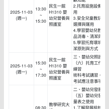
民生一館
2.托育設施設備選
13:30
2025-11-03
H1310 嬰
用
~
(週一)
幼兒營養與
3.安全兒童教玩具
15:30
照護室
選擇與運用
4.學習嬰幼兒教玩
品消毒、清潔與保
5.學習托育環境消
潔原則與方式
三、嬰幼兒照護技
民生一館
15:30
（六）托育工作綜
2025-11-03
H1310 嬰
~
練習
(週一)
幼兒營養與
17:30
術科考試講習，教
照護室
考試應注意事項
二、嬰幼兒發展
（五）嬰幼兒發展
量表之使用
教學研究大
08:30
1.了解發展檢核表