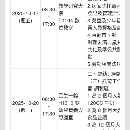
教學研究大
2.居家式托育服務
08:30
2025-10-17
樓
登記及管理辦法
~
(週五)
T0104 數
3.兒童及少年福利
17:30
位教室
業人員資格及訓練
4.直轄市、縣（市
辦理未滿二歲兒童
共化及準公共服務
點
5.勞動相關法規
三、嬰幼兒照護技
（三）托育工作實
習-調製區
民生一館
1.為 2 個月大嬰兒
08:30
2025-10-20
H1310 嬰
120CC 牛奶
~
(週一)
幼兒營養與
2.為 8 個月大嬰
17:30
照護室
食品並餵
3.為 12 個月大嬰