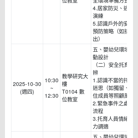
位教室
全環境準備方式
4.居家防災、逃生
演練
5.認識戶外的安全
預防策略（如接送
出）
五、嬰幼兒環境規
動設計
（二）安全托育與
辨
教學研究大
10:30
1.認識不當的托育
2025-10-30
樓
~
迷思（如獨留、趴
(週四)
T0104 數
12:30
住成員等照顧風險
位教室
2.緊急事件之處理
流程
3.托育人員情緒控
力調適
五、嬰幼兒環境規