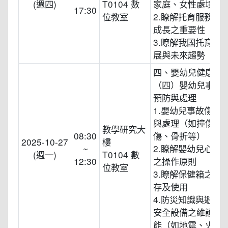
(週四)
T0104 數
家庭、女性處境之
17:30
位教室
2.瞭解托育服務對
成長之重要性
3.瞭解我國托育服
展與未來趨勢
四、嬰幼兒健康照
（四）嬰幼兒事故
預防與處理
1.嬰幼兒事故傷害
與處理（如撞傷、
教學研究大
08:30
傷、骨折等）
2025-10-27
樓
~
2.瞭解嬰幼兒心肺
(週一)
T0104 數
12:30
之操作原則
位教室
3.瞭解保健箱之配
存及使用
4.防災知識與避難
安全設備之維護及
能（如地震、火災