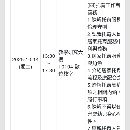
(四)托育工作者的
義務
1.瞭解托育服務工
倫理守則
2.認識托育人員、
居家托育服務中心
利與義務
教學研究大
13:30
3.居家托育服務中
2025-10-14
樓
~
與角色
(週二)
T0104 數
17:30
4.介紹居家托育人
位教室
流程及應配合之行
5.瞭解托育契約或
項之相關內涵，及
履行事項
6.瞭解不得以任何
害嬰幼兒身心發展
性。
7.瞭解托育人員法