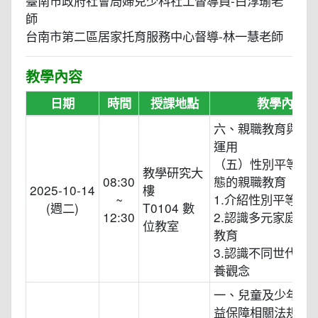
臺南市政府社會局婦兒少科社工督導員-白淳瑜老
師
台南市第二區居家托育服務中心督導-林一慧老師
教學內容
日期
時間
授課地點
教學內容
六、親職教育與社
運用
（五）性別平等與
教學研究大
08:30
態的親職教育
2025-10-14
樓
~
1.介紹性別平等意
(週二)
T0104 數
12:30
2.認識多元家庭及
位教室
教育
3.認識不同世代家
養觀念
一、兒童及少年福
益保障相關法規導