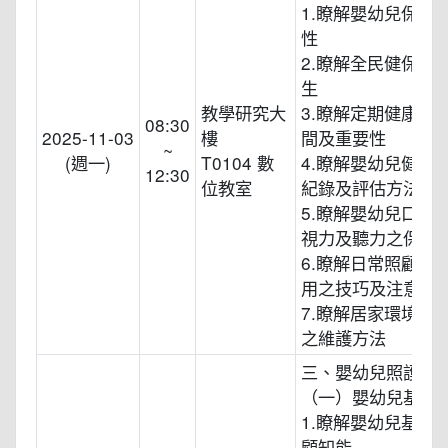
1.瞭解嬰幼兒保健
性
2.瞭解全民健保及
生
教學研究大
3.瞭解定期健康檢
08:30
2025-11-03
樓
間及重要性
~
(週一)
T0104 數
4.瞭解嬰幼兒健康
12:30
位教室
紀錄及評估方法
5.瞭解嬰幼兒口腔
視力及聽力之保健
6.瞭解日常照顧嬰
用之技巧及注意事
7.瞭解居家環境衛
之維護方法
三、嬰幼兒照護技
（一）嬰幼兒基本
1.瞭解嬰幼兒基本
顧知能