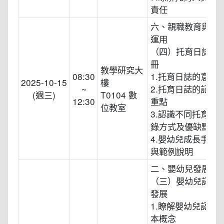
責任
六、親職教育與社
運用
（四）托育日誌與
冊
教學研究大
08:30
1.托育日誌的意義
2025-10-15
樓
~
2.托育日誌的記錄
(週三)
T0104 數
12:30
重點
位教室
3.認識不同托育日
錄方式及優缺點
4.嬰幼兒成長手冊
與範例說明
二、嬰幼兒發展
（三）嬰幼兒認知
發展
1.瞭解嬰幼兒認知
本概念