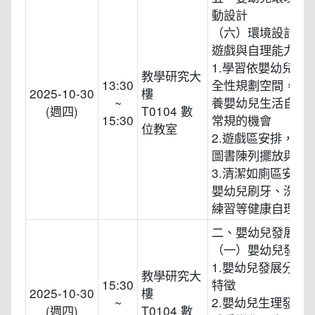
動設計
（六）環境設計與規
遊戲與自理能力
1.學習依嬰幼兒需
教學研究大
13:30
全性規劃空間，並
2025-10-30
樓
~
養嬰幼兒生活自理
(週四)
T0104 數
15:30
常規的機會
位教室
2.遊戲區安排，教
圖書陳列擺放與收
3.清潔如廁區安排
嬰幼兒刷牙、洗手
練習等健康自理能
二、嬰幼兒發展
（一）嬰幼兒發展
1.嬰幼兒發展分期
教學研究大
15:30
特徵
2025-10-30
樓
~
2.嬰幼兒生理發展
(週四)
T0104 數