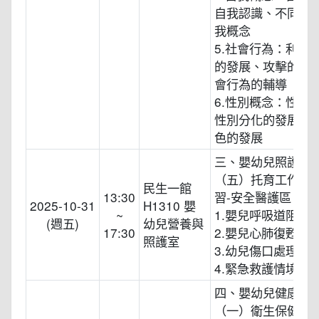
自我認識、不同時
我概念
5.社會行為：利社
的發展、攻擊的發
會行為的輔導
6.性別概念：性與
性別分化的發展、
色的發展
三、嬰幼兒照護技
（五）托育工作實
民生一館
13:30
習-安全醫護區
2025-10-31
H1310 嬰
~
1.嬰兒呼吸道阻塞
(週五)
幼兒營養與
17:30
2.嬰兒心肺復甦術
照護室
3.幼兒傷口處理
4.緊急救護情境演
四、嬰幼兒健康照
（一）衛生保健知