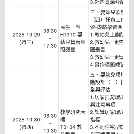
3.社區資源介紹與
三、嬰幼兒照護技
（四）托育工作實
民生一館
習-遊戲學習區
08:30
2025-10-29
H1310 嬰
1.教幼兒上廁所、
~
(週三)
幼兒營養與
2.教幼兒一起在舒
17:30
照護室
圖畫書
3.教幼兒一起玩遊
4.實作模擬練習
五、嬰幼兒環境規
動設計（一）托育
全與評估
1.居家托育環境設
與注意事項
教學研究大
2.認識居家環境安
08:30
2025-10-30
樓
指標
~
(週四)
T0104 數
3.不同住宅型態及
10:30