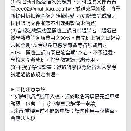
(1)符合折扣優惠者勿先繳費，請將證明文件寄寄
至cee02@mail.ksu.edu.tw，並請來電確認，將重
新提供折扣後金額之匯款帳號。(如繳費完成後才
提供證明文件者恕不辦理退款優惠價差)
(2)自報名繳費後至開班上課日前退學者，退還已
繳學雜費等各項費用之90%。自開班上課之日起算
未逾全期1/3者退還已繳學雜費等各項費用之
50%。開班上課時間已逾全期1/3者，不予退還。
學校未開辦成班，得全額退還已繳費用。
(3)不授予學位證書；欲取得學位應經各類入學考
試通過後依規定辦理。
►其他注意事項:
1.如需申請汽機車入校，請於報名時填寫完整車牌
號碼，包含「-」(汽/機車只能擇一申請)
※注意:重機目前不開放申請；請勿使用共享機車，
會無法入校