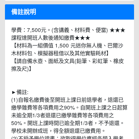
備註說明
學費：7,500元。(含講義、材料費、便當) ★★★
課程達開班人數後通知繳費★★★
【材料為一組價值 1,500 元迷你無人機、巴爾沙
木材料包、模擬器租借以及其他實驗耗材】
【請自備水壺、面紙及文具(鉛筆、彩虹筆、橡皮
擦及尺)】
►備註:
(1)自報名繳費後至開班上課日前退學者，退還已
繳學雜費等各項費用之90%。自開班上課之日起算
未逾全期1/3者退還已繳學雜費等各項費用之
50%。開班上課時間已逾全期1/3者，不予退還。
學校未開辦成班，得全額退還已繳費用。
(2)不授予學位證書；欲取得學位應經各類入學考