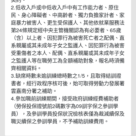
2.低收入戶或中低收入戶中有工作能力者、原住
民、身心障礙者、中高齡者、獨力負擔家計者、家
庭暴力被害人、更生受保護人、其他依就業服務法
第24條規定經中央主管機關認為有必要者、65歲
（含）以上者、因犯罪行為被害死亡者之配偶、直
系親屬或其未成年子女之監護人、因犯罪行為被害
受重傷者之本人、配偶、直系親屬或其未成年子女
之監護人等在職勞工為全額補助對象，報名時須備
齊相關資料。
3.缺席時數未逾訓練總時數之1/5，且取得結訓證
書者，經行政程序核可後，始可取得勞動力發展署
雲嘉南分署之補助。
4.參加職前訓練期間，接受政府訓練經費補助者
（勞保投保證號前2碼數字為09訓字保之參訓學
員），及參訓學員投保狀況檢核表僅為裁減續保及
職災續保之參訓學員，不予補助訓練費用。