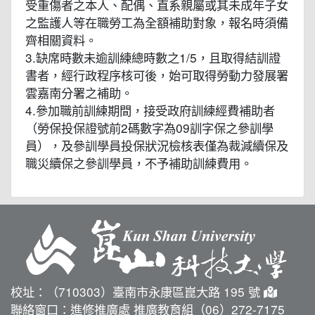
受重傷者之本人、配偶、直系親屬或其未成年子女
之監護人等在職勞工為全額補助對象，報名時須備
齊相關資料。
3.缺席時數未逾訓練總時數之1/5，且取得結訓證
書者，經行政程序核可後，始可取得勞動力發展署
雲嘉南分署之補助。
4.參加職前訓練期間，接受政府訓練經費補助者
（勞保投保證號前2碼數字為09訓字保之參訓學
員），及參訓學員投保狀況檢核表僅為裁減續保及
職災續保之參訓學員，不予補助訓練費用。
校址：（710303）臺南市永康區崑大路 195 號
聯絡窗口：進修推廣處 推廣教育組（06）272-7175