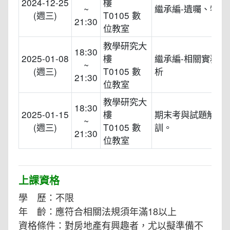
2024-12-25
樓
~
繼承編-遺囑、特留
(週三)
T0105 數
21:30
位教室
教學研究大
18:30
2025-01-08
樓
繼承編-相關實務案
~
(週三)
T0105 數
析
21:30
位教室
教學研究大
18:30
2025-01-15
樓
期末考與試題解析
~
(週三)
T0105 數
訓。
21:30
位教室
上課資格
學 歷：不限
年 齡：應符合相關法規須年滿18以上
資格條件：對房地產有興趣者，尤以擬準備不