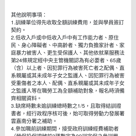
其他說明事項：
1.訓練單位得先收取全額訓練費用，並與學員簽訂
契約。
2.低收入戶或中低收入戶中有工作能力者、原住
民、身心障礙者、中高齡者、獨力負擔家計者、家
庭暴力被害人、更生受保護人、其他依就業服務法
第24條規定經中央主管機關認為有必要者、65歲
（含）以上者、因犯罪行為被害死亡者之配偶、直
系親屬或其未成年子女之監護人、因犯罪行為被害
受重傷者之本人、配偶、直系親屬或其未成年子女
之監護人等在職勞工為全額補助對象，報名時須備
齊相關資料。
3.缺席時數未逾訓練總時數之1/5，且取得結訓證
書者，經行政程序核可後，始可取得勞動力發展署
雲嘉南分署之補助。
4.參加職前訓練期間，接受政府訓練經費補助者
（勞保投保證號前2碼數字為09訓字保之參訓學