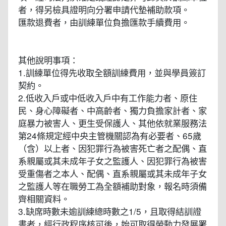
者，得另檢具證明向分署申請代墊補助款項。
匯款退費者，由訓練單位負擔匯款手續費用。
其他說明事項：
1.訓練單位得先收取全額訓練費用，並與學員簽訂
契約。
2.低收入戶或中低收入戶中有工作能力者、原住
民、身心障礙者、中高齡者、獨力負擔家計者、家
庭暴力被害人、更生受保護人、其他依就業服務法
第24條規定經中央主管機關認為有必要者、65歲
（含）以上者、因犯罪行為被害死亡者之配偶、直
系親屬或其未成年子女之監護人、因犯罪行為被害
受重傷者之本人、配偶、直系親屬或其未成年子女
之監護人等在職勞工為全額補助對象，報名時須備
齊相關資料。
3.缺席時數未逾訓練總時數之1/5，且取得結訓證
書者，經行政程序核可後，始可取得勞動力發展署